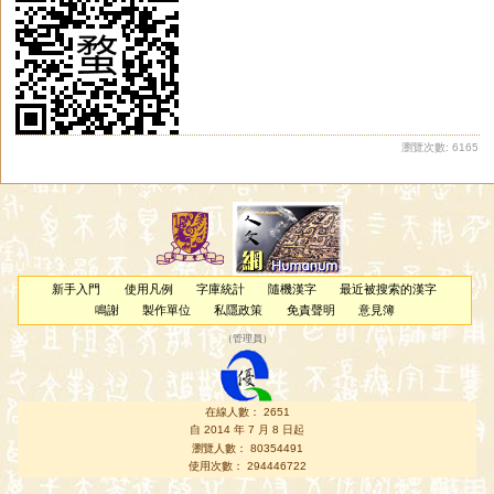
瀏覽次數: 6165
新手入門
使用凡例
字庫統計
隨機漢字
最近被搜索的漢字
鳴謝
製作單位
私隱政策
免責聲明
意見簿
（
管理員
）
在線人數： 2651
自 2014 年 7 月 8 日起
瀏覽人數： 80354491
使用次數： 294446722