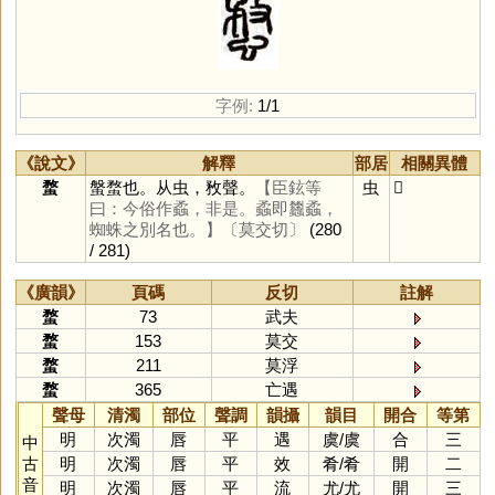
字例:
1/1
《說文》
解釋
部居
相關異體
蝥
螌蝥也。从虫，敄聲。
【臣鉉等
虫
𧎄
曰：今俗作蟊，非是。蟊即蠿蟊，
蜘蛛之別名也。】
〔莫交切〕
(280
/ 281)
《廣韻》
頁碼
反切
註解
蝥
73
武夫
蝥
153
莫交
蝥
211
莫浮
蝥
365
亡遇
聲母
清濁
部位
聲調
韻攝
韻目
開合
等第
明
次濁
唇
平
遇
虞
/
虞
合
三
中
古
明
次濁
唇
平
效
肴
/
肴
開
二
音
明
次濁
唇
平
流
尤
/
尤
開
三