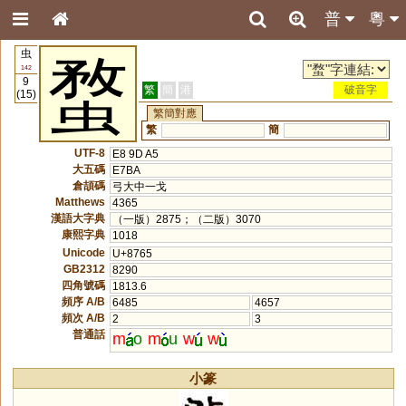
普
粵
虫
蝥
142
9
繁
簡
港
破音字
(15)
繁簡對應
繁
簡
UTF-8
E8 9D A5
大五碼
E7BA
倉頡碼
弓大中一戈
Matthews
4365
漢語大字典
（一版）2875；（二版）3070
康熙字典
1018
Unicode
U+8765
GB2312
8290
四角號碼
1813.6
頻序 A/B
6485
4657
頻次 A/B
2
3
普通話
m
o
m
u
w
w
小篆