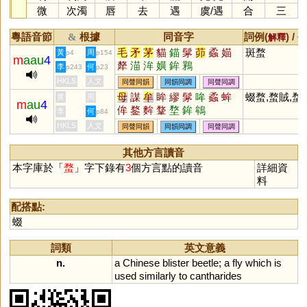
微
次濁
唇
去
遇
虞
/
遇
合
三
粵語音節
根據
同音字
詞例(
) /
&
解釋
備
毛
矛
茅
貓
錨
髳
茆
蟊
媌
斑蝥
黃
周
p4
p154
m
aau
4
犛
渵
洠
嫹
鉾
鶜
李
何
p243
p23
HKLS
人文
同聲同韻
同韻同調
同聲同調
母
謀
牟
眸
繆
髳
哞
蟊
蛑
蝃蝥,蝥賊,蝥
黃
周
m
au
4
侔
鍪
麰
鞪
堥
鉾
鴾
李
何
p84
HKLS
人文
同聲同韻
同韻同調
同聲同調
其他方言讀音
本字庫於「
蝥
」字下錄有
3
個方言點的讀音
詳細資
料
配搭點:
蝃
詞類
英文意義
n.
a
Chinese
blister
beetle
;
a
fly
which
is
used
similarly
to
cantharides