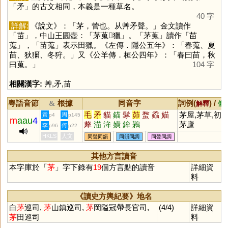
「
矛
」的古文相同，本義是一種草名。
40 字
詳解:
《說文》：「茅，菅也。从艸矛聲。」金文讀作
「
苗
」，中山王圓壺：「茅蒐𤝗獵」。「茅蒐」讀作「苗
蒐」，「苗蒐」表示田獵。《左傳．隱公五年》：「春蒐、夏
苗、狄獮、冬狩。」又《公羊傳．桓公四年》：「春曰苗，秋
曰蒐。」
104 字
相關漢字:
艸
,
矛
,
苗
粵語音節
根據
同音字
詞例(
) /
&
解釋
備
毛
矛
貓
錨
髳
茆
蝥
蟊
媌
茅屋,茅草,初
黃
周
p4
p145
m
aau
4
犛
渵
洠
嫹
鉾
鶜
茅廬
李
何
p96
p22
HKLS
人文
同聲同韻
同韻同調
同聲同調
其他方言讀音
本字庫於「
茅
」字下錄有
19
個方言點的讀音
詳細資
料
《讀史方輿紀要》地名
白
茅
巡司,
茅
山鎮巡司,
茅
岡隘冠帶長官司,
(4/4)
詳細資
茅
田巡司
料