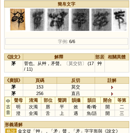
簡帛文字
字例:
6/6
《說文》
解釋
部居
相關異體
茅
菅也。从艸，矛聲。
〔莫交切〕
(17
艸
/ 11)
《廣韻》
頁碼
反切
註解
茅
153
莫交
茅
256
直吕
聲母
清濁
部位
聲調
韻攝
韻目
開合
等第
中
古
明
次濁
唇
平
效
肴
/
肴
開
二
音
澄
全濁
舌
上
遇
魚
/
語
開
三
形義通解
略說:
金文從「
艸
」，「
矛
」聲，「
矛
」字字形與《說文》