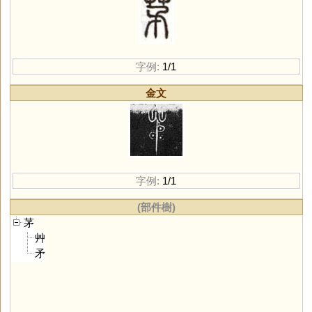
字例:
1/1
金文
字例:
1/1
(部件樹)
茅
艸
矛