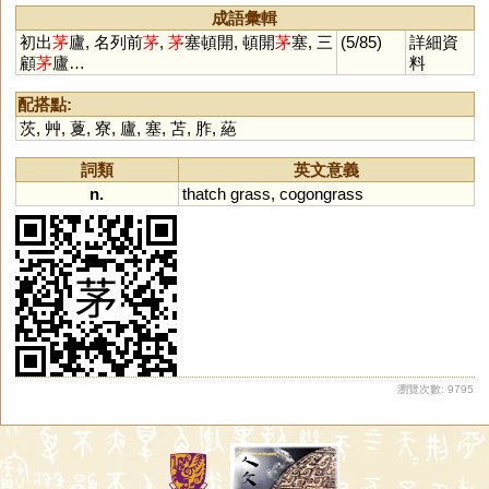
成語彙輯
初出
茅
廬, 名列前
茅
,
茅
塞頓開, 頓開
茅
塞, 三
(5/85)
詳細資
顧
茅
廬…
料
配搭點:
茨
,
艸
,
藑
,
寮
,
廬
,
塞
,
苫
,
胙
,
蕝
詞類
英文意義
n.
thatch
grass
,
cogongrass
瀏覽次數: 9795