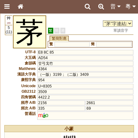
普
粵
艸
茅
140
5
繁
簡
港
單讀音字
(11)
繁簡對應
繁
簡
UTF-8
E8 8C 85
大五碼
AD54
倉頡碼
廿弓戈竹
Matthews
4364
漢語大字典
（一版）3199；（二版）3409
康熙字典
954
Unicode
U+8305
GB2312
3509
四角號碼
4422.2
頻序 A/B
2156
2661
頻次 A/B
335
69
普通話
m
o
小篆