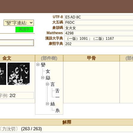
UTF-8
E5 AD 8C
大五碼
F6DC
倉頡碼
女火女
異讀字
Matthews
4298
漢語大字典
（一版）1091；（二版）1167
康熙字典
202
金文
(部件樹)
甲骨
(部
孌
女
䜌
言
舌
字例:
2/2
一
絲
糸
解釋
〔力沇切〕
(263 / 263)