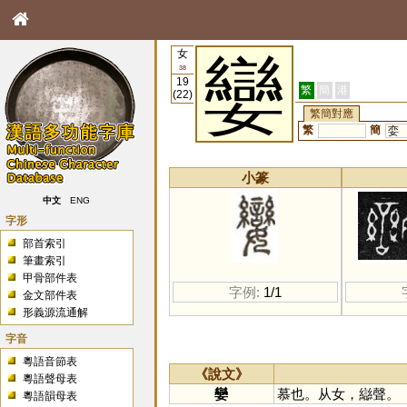
女
孌
38
19
繁
簡
港
(22)
繁簡對應
繁
簡
娈
小篆
中文
ENG
字形
部首索引
筆畫索引
甲骨部件表
字例:
1/1
金文部件表
形義源流通解
字音
粵語音節表
《說文》
粵語聲母表
孌
慕也。从女，䜌聲。
粵語韻母表