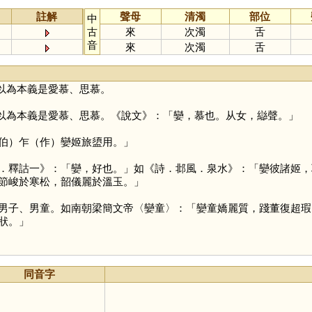
註解
聲母
清濁
部位
中
古
來
次濁
舌
音
來
次濁
舌
以為本義是愛慕、思慕。
以為本義是愛慕、思慕。《說文》：「孌，慕也。从女，䜌聲。」
）乍（作）孌姬旅盨用。」
．釋詁一》：「孌，好也。」如《詩．邶風．泉水》：「孌彼諸姬，
節峻於寒松，韶儀麗於溫玉。」
子、男童。如南朝梁簡文帝〈孌童〉：「孌童嬌麗質，踐董復超瑕
狀。」
同音字