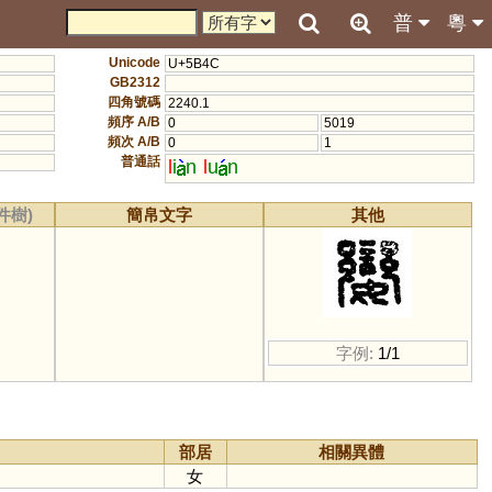
普
粵
Unicode
U+5B4C
GB2312
四角號碼
2240.1
頻序 A/B
0
5019
頻次 A/B
0
1
普通話
l
i
n
l
u
n
件樹)
簡帛文字
其他
字例:
1/1
部居
相關異體
女