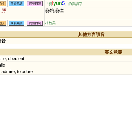
l
yun
5
「孌
」的異讀字
同韻
同韻同調
同聲同調
臠
脟
孌婉,孌童
相貌美
同韻
同韻同調
同聲同調
其他方言讀音
讀音
英文意義
ile
;
obedient
ile
o
admire
;
to
adore