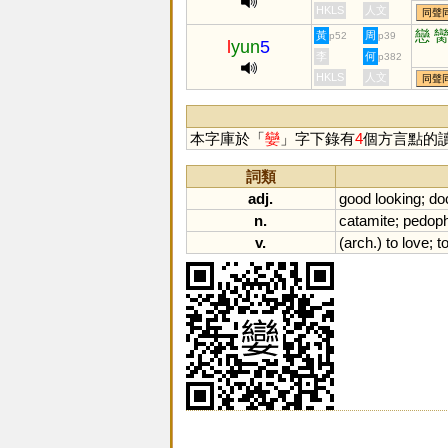
HKLS
人文
同聲
戀
黃
周
p52
p39
l
yun
5
李
何
p382
HKLS
人文
同聲
本字庫於「
孌
」字下錄有
4
個方言點的
詞類
adj.
good
looking
;
doc
n.
catamite
;
pedoph
v.
(
arch
.)
to
love
;
t