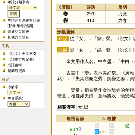
粵語分類字表:
《廣韻》
頁碼
反切
孌
293
力兖
孌
410
力卷
粵語注音系統對照表
[
聲母
|
韻母
|
聲調
]
形義通解
普通話音節表
其他方言讀音
略說:
從「
女
」，「
䜌
」聲。《說文》
工具
詳解:
從「
女
」，「
䜌
」聲。《說文》
《說文》全文索引
《讀史方輿紀要》
金文用作人名。中白盨：「中白（伯
成語彙輯
繁簡對照表
古書中「
孌
」表示美好貌。《廣雅
銘〉：「失其窈窕之秀，婉孌之姿，貞
設定
冷僻字:
「孌童」指被當作女性玩弄的年輕男
孌童，相愛如夫婦。童病將歿，悽戀萬
粵音系統:
相關漢字:
女
,
䜌
粵語音節
根據
&
戀
黃
周
l
yun
2
李
何
p367