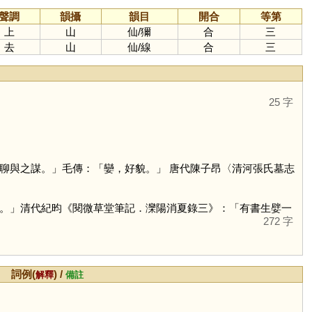
聲調
韻攝
韻目
開合
等第
上
山
仙
/
獮
合
三
去
山
仙
/
線
合
三
25 字
聊與之謀。」毛傳：「孌，好貌。」 唐代陳子昂〈清河張氏墓志
。」清代紀昀《閱微草堂筆記．灤陽消夏錄三》：「有書生嬖一
272 字
詞例(
) /
解釋
備註