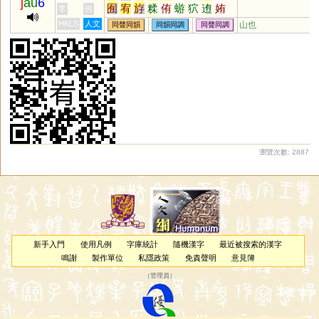
j
au
6
囿
宥
斿
糅
侑
蝣
狖
迶
姷
李
何
牰
貁
褎
祐
鼬
HKLS
人文
山也
同聲同韻
同韻同調
同聲同調
瀏覽次數: 2887
新手入門
使用凡例
字庫統計
隨機漢字
最近被搜索的漢字
鳴謝
製作單位
私隱政策
免責聲明
意見簿
（
管理員
）