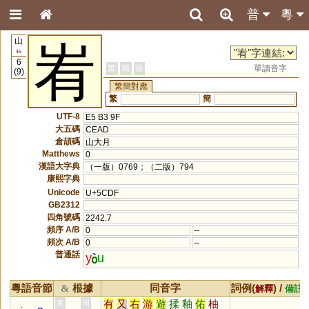
普
粵
山
峟
46
6
繁
簡
港
單讀音字
(9)
繁簡對應
繁
簡
UTF-8
E5 B3 9F
大五碼
CEAD
倉頡碼
山大月
Matthews
0
漢語大字典
（一版）0769；（二版）794
康熙字典
Unicode
U+5CDF
GB2312
四角號碼
2242.7
頻序 A/B
0
--
頻次 A/B
0
--
普通話
y
u
粵語音節
根據
同音字
詞例(
) /
&
解釋
備註
有
又
右
游
遊
揉
釉
佑
柚
黃
周