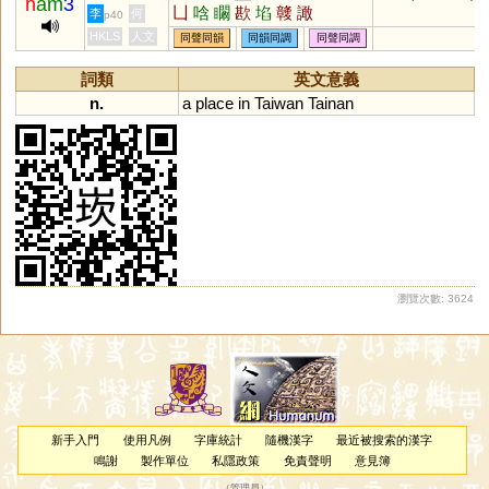
h
am
3
凵
唅
矙
歁
埳
竷
譀
李
何
p40
HKLS
人文
同聲同韻
同韻同調
同聲同調
詞類
英文意義
n.
a
place
in
Taiwan
Tainan
瀏覽次數: 3624
新手入門
使用凡例
字庫統計
隨機漢字
最近被搜索的漢字
鳴謝
製作單位
私隱政策
免責聲明
意見簿
（
管理員
）