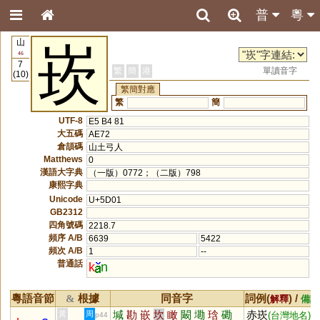
普
粵
山
崁
46
7
繁
簡
港
單讀音字
(10)
繁簡對應
繁
簡
UTF-8
E5 B4 81
大五碼
AE72
倉頡碼
山土弓人
Matthews
0
漢語大字典
（一版）0772；（二版）798
康熙字典
Unicode
U+5D01
GB2312
四角號碼
2218.7
頻序 A/B
6639
5422
頻次 A/B
1
--
普通話
k
n
粵語音節
根據
同音字
詞例(
) /
&
解釋
備註
堿
勘
嵌
坎
瞰
闞
墈
琀
磡
赤崁
黃
周
(台灣地名)
p44