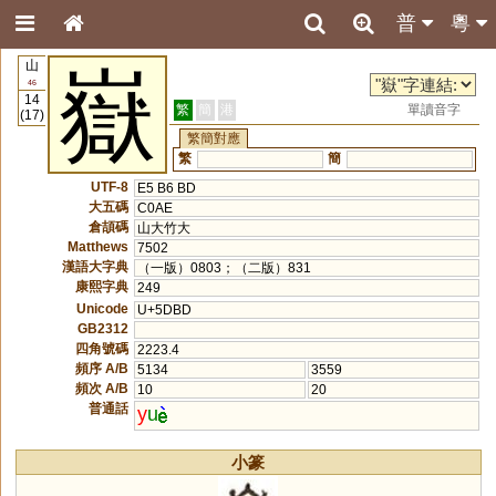
普
粵
山
嶽
46
14
繁
簡
港
單讀音字
(17)
繁簡對應
繁
簡
UTF-8
E5 B6 BD
大五碼
C0AE
倉頡碼
山大竹大
Matthews
7502
漢語大字典
（一版）0803；（二版）831
康熙字典
249
Unicode
U+5DBD
GB2312
四角號碼
2223.4
頻序 A/B
5134
3559
頻次 A/B
10
20
普通話
y
u
小篆