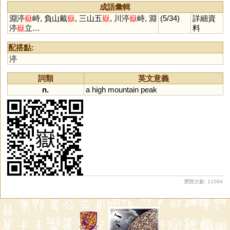
成語彙輯
淵渟
嶽
峙, 負山戴
嶽
, 三山五
嶽
, 川渟
嶽
峙, 淵
(5/34)
詳細資
渟
嶽
立…
料
配搭點:
渟
詞類
英文意義
n.
a
high
mountain
peak
瀏覽次數: 11094