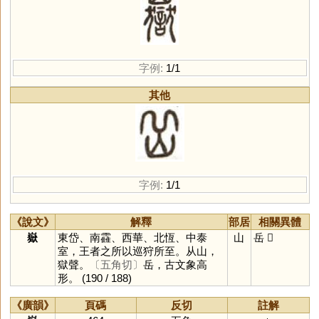
字例:
1/1
其他
字例:
1/1
《說文》
解釋
部居
相關異體
嶽
東岱、南靃、西華、北恆、中泰
山
岳
𡶓
室，王者之所以巡狩所至。从山，
獄聲。
〔五角切〕
岳，古文象高
形。
(190 / 188)
《廣韻》
頁碼
反切
註解