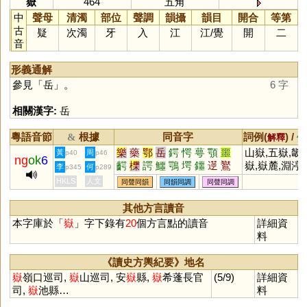
嶽
464
五角
中
聲母
清濁
部位
聲調
韻攝
韻目
開合
等第
古
疑
次濁
牙
入
江
江
/
覺
開
二
音
形義通解
參見「
岳
」。
6 字
相關漢字:
岳
粵語音節
根據
同音字
詞例(
) /
&
解釋
備
樂
藥
鄂
岳
鍔
愕
萼
顎
噩
山嶽,五嶽,畿
黃
周
p40
p46
ng
ok
6
齶
櫟
諤
鱷
鶚
堮
鑩
遻
鸑
嶽,嶽麓,淵渟
李
何
p345
p289
蘁
櫮
崿
咢
峙
HKLS
人文
同聲同韻
同韻同調
同聲同調
其他方言讀音
本字庫於「
嶽
」字下錄有
20
個方言點的讀音
詳細資
料
《讀史方輿紀要》地名
嶽
嶺口巡司,
嶽
山巡司, 安
嶽
縣,
嶽
希蓬長官
(5/9)
詳細資
司,
嶽
池縣…
料