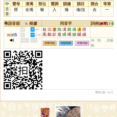
中
聲母
清濁
部位
聲調
韻攝
韻目
開合
等第
古
匣
全濁
喉
入
臻
魂
/
沒
合
一
音
粵語音節
根據
同音字
詞例(
) /
&
解釋
備
核
汩
聿
鶻
潏
囫
燏
遹
搰
黃
周
p60
w
at
6
矞
鷸
鴥
尳
瞲
噊
鱊
驈
繘
李
何
p130
獝
HKLS
人文
同「
搰
」，挖掘;
同聲同韻
同韻同調
同聲同調
動
瀏覽次數: 3222