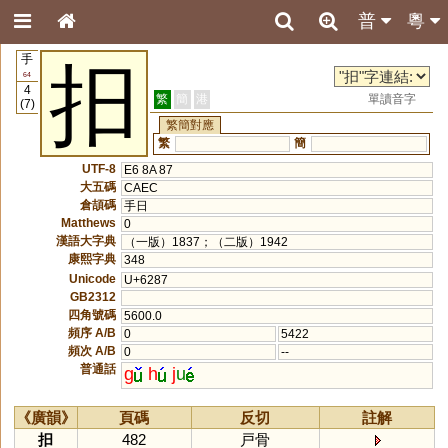
普
粵
手
抇
64
4
繁
簡
港
單讀音字
(7)
繁簡對應
繁
簡
UTF-8
E6 8A 87
大五碼
CAEC
倉頡碼
手日
Matthews
0
漢語大字典
（一版）1837；（二版）1942
康熙字典
348
Unicode
U+6287
GB2312
四角號碼
5600.0
頻序 A/B
0
5422
頻次 A/B
0
--
普通話
g
h
j
u
《廣韻》
頁碼
反切
註解
抇
482
戸骨