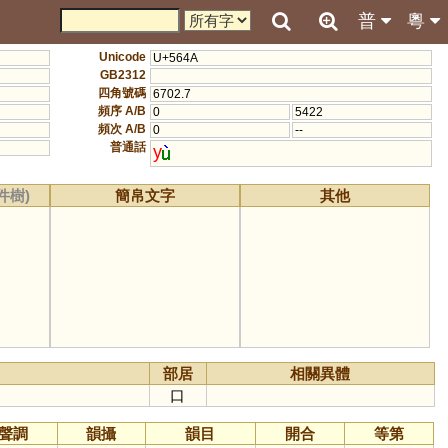
普
粵
Unicode
U+564A
GB2312
四角號碼
6702.7
頻序 A/B
0
5422
頻次 A/B
0
--
普通話
y
件樹)
簡帛文字
其他
部居
相關異體
口
聲調
韻攝
韻目
開合
等第