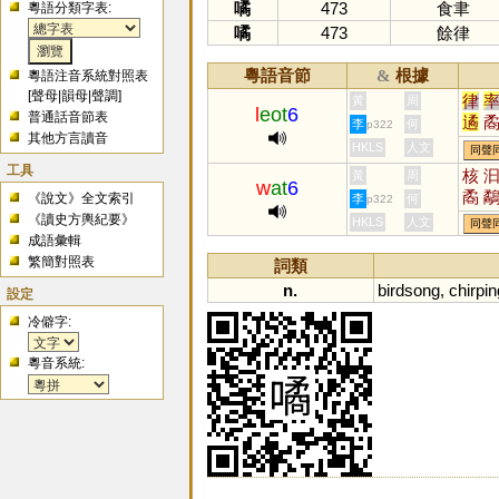
噊
473
食聿
粵語分類字表:
噊
473
餘律
粵語音節
根據
&
粵語注音系統對照表
[
聲母
|
韻母
|
聲調
]
律
黃
周
l
eot
6
普通話音節表
遹
李
何
p322
其他方言讀音
驈
HKLS
人文
同聲
繂
工具
核
黃
周
w
at
6
矞
《說文》全文索引
李
何
p322
鱊
《讀史方輿紀要》
HKLS
人文
同聲
成語彙輯
繁簡對照表
詞類
n.
birdsong
,
chirpin
設定
冷僻字:
粵音系統: