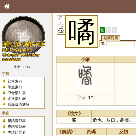
口
噊
30
12
繁
簡
港
(15)
繁簡對應
繁
小篆
中文
ENG
字形
部首索引
筆畫索引
甲骨部件表
字例:
1/1
金文部件表
形義源流通解
字音
《說文》
噊
危也。从口，矞聲。
粵語音節表
粵語聲母表
《廣韻》
頁碼
反切
粵語韻母表