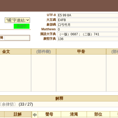
UTF-8
E5 99 8A
大五碼
E4FB
倉頡碼
口弓竹月
異讀字
Matthews
0
漢語大字典
（一版）0687；（二版）741
簡
康熙字典
136
金文
(部件樹)
甲骨
(部
解釋
〔余律切〕
(33 / 27)
註解
聲母
清濁
部位
中