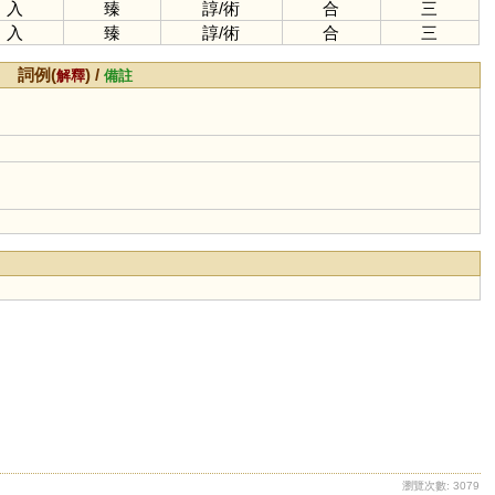
入
臻
諄
/
術
合
三
入
臻
諄
/
術
合
三
詞例(
) /
解釋
備註
瀏覽次數: 3079