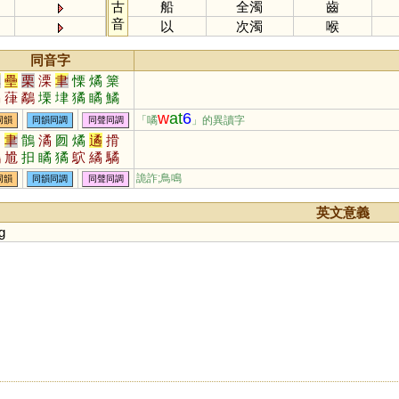
古
船
全濁
齒
音
以
次濁
喉
同音字
率
壘
栗
溧
聿
慄
燏
篥
矞
葎
鷸
塛
垏
獝
瞲
鱊
硉
嵂
搮
繘
瑮
膟
麜
鷅
w
at
6
「噊
」的異讀字
同韻
同韻同調
同聲同調
汩
聿
鶻
潏
囫
燏
遹
搰
鷸
尳
抇
瞲
獝
鴥
繘
驈
詭詐;鳥鳴
同韻
同韻同調
同聲同調
英文意義
g