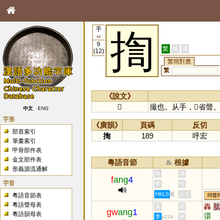
手
揈
64
9
繁
簡
港
(12)
繁簡對應
繁
《說文》
𢱬
撮也。从手，𥷚省聲
中文
ENG
字形
《廣韻》
頁碼
反切
部首索引
揈
189
呼宏
筆畫索引
甲骨部件表
金文部件表
粵語音節
根據
&
形義源流通解
黃
周
f
ang
4
字音
李
何
HKLS
人文
童
粵語音節表
同聲
粵語聲母表
轟
黃
周
gw
ang
1
粵語韻母表
彋
李
何
p224