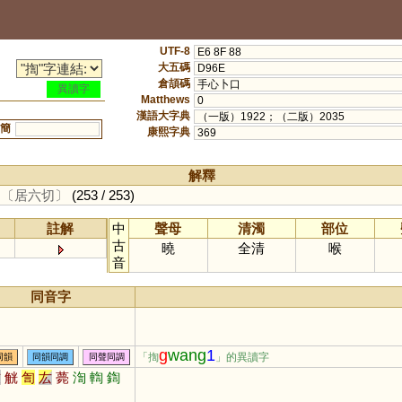
UTF-8
E6 8F 88
大五碼
D96E
倉頡碼
手心卜口
異讀字
Matthews
0
漢語大字典
（一版）1922；（二版）2035
簡
康熙字典
369
解釋
。
〔居六切〕
(253 / 253)
註解
中
聲母
清濁
部位
古
曉
全清
喉
音
同音字
g
wang
1
「揈
」的異讀字
同韻
同韻同調
同聲同調
肱
觥
訇
厷
薨
渹
輷
鍧