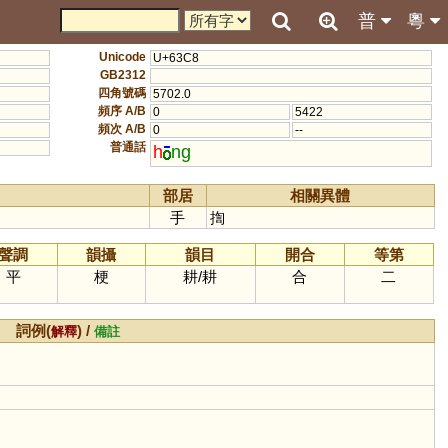
普
粵
Unicode
U+63C8
GB2312
四角號碼
5702.0
頻序 A/B
0
5422
頻次 A/B
0
--
普通話
h
ng
部居
相關異體
手
揈
聲調
韻攝
韻目
開合
等第
平
梗
耕
/
耕
合
二
詞例(
) /
解釋
備註