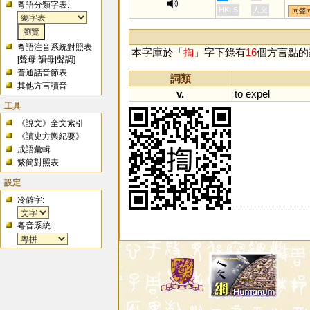
粵語分類字表:
HKLS
人文
同聲
粵語注音系統對照表
本字庫於「
揈
」字下錄有
16
個方言點的
[
聲母
|
韻母
|
聲調
]
普通話音節表
詞類
其他方言讀音
v.
to
expel
工具
《說文》全文索引
《讀史方輿紀要》
成語彙輯
繁簡對照表
設定
冷僻字:
粵音系統: