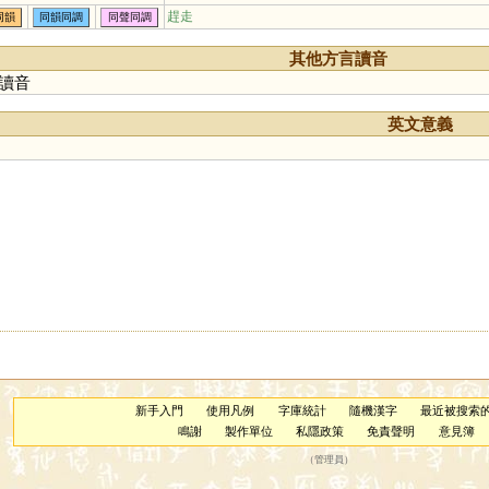
趕走
同韻
同韻同調
同聲同調
其他方言讀音
讀音
英文意義
新手入門
使用凡例
字庫統計
隨機漢字
最近被搜索
鳴謝
製作單位
私隱政策
免責聲明
意見簿
（
管理員
）