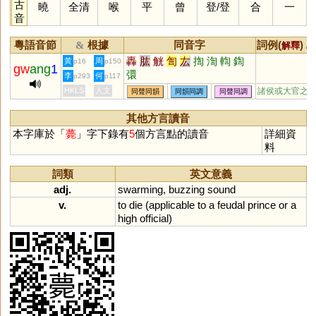
古
曉
全清
喉
平
曾
登
/
登
合
一
音
粵語音節
根據
同音字
詞例(
) /
&
解釋
轟
肱
觥
訇
厷
揈
渹
輷
鍧
黃
周
p16
p150
gw
ang
1
彋
李
何
p293
p117
HKLS
人文
諸侯或大官之
同聲同韻
同韻同調
同聲同調
其他方言讀音
本字庫於「
薨
」字下錄有
5
個方言點的讀音
詳細資
料
詞類
英文意義
adj.
swarming
,
buzzing
sound
v.
to
die
(
applicable
to
a
feudal
prince
or
a
high
official
)