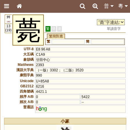
普
粵
艸
薨
140
13
繁
簡
港
單讀音字
(19)
繁簡對應
繁
簡
UTF-8
E8 96 A8
大五碼
C1A9
倉頡碼
廿田中心
Matthews
2393
漢語大字典
（一版）3302；（二版）3520
康熙字典
990
Unicode
U+85A8
GB2312
6216
四角號碼
4421.1
頻序 A/B
0
5422
頻次 A/B
0
--
普通話
h
ng
小篆