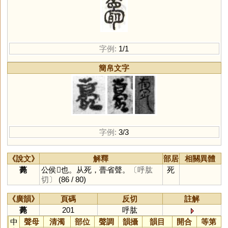
字例:
1/1
簡帛文字
字例:
3/3
《說文》
解釋
部居
相關異體
薨
公侯𣨛也。从死，瞢省聲。
〔呼肱
死
切〕
(86 / 80)
《廣韻》
頁碼
反切
註解
薨
201
呼肱
中
聲母
清濁
部位
聲調
韻攝
韻目
開合
等第