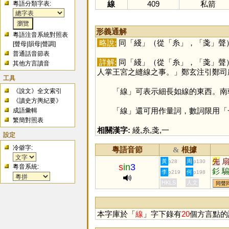
線
409
私箭
粵語分類字表:
形義通解
粵語注音系統對照表
略說:
同「
綫
」（從「
糸
」，「
戔
」聲
[
聲母
|
韻母
|
聲調
]
普通話音節表
詳解:
同「
綫
」（從「
糸
」，「
戔
」聲
其他方言讀音
人掌王宮之縫線之事。」鄭玄注引鄭司
工具
「
線
」可表示細長如線的東西。南
《說文》全文索引
《讀史方輿紀要》
「
線
」還可用作量詞，數詞限用「
成語彙輯
繁簡對照表
相關漢字:
綫
,
糸
,
戔
,
一
設定
冷僻字:
粵語音節
根據
&
先
黃
周
p28
p130
s
in
3
粵音系統:
釤
李
何
p219
p198
HKLS
人文
同聲
本字庫於「
線
」字下錄有
20
個方言點的