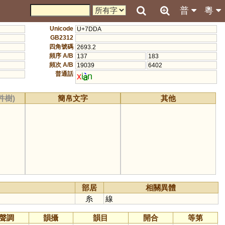
普
粵
Unicode
U+7DDA
GB2312
四角號碼
2693.2
頻序 A/B
137
183
頻次 A/B
19039
6402
普通話
x
i
n
件樹)
簡帛文字
其他
部居
相關異體
糸
線
聲調
韻攝
韻目
開合
等第