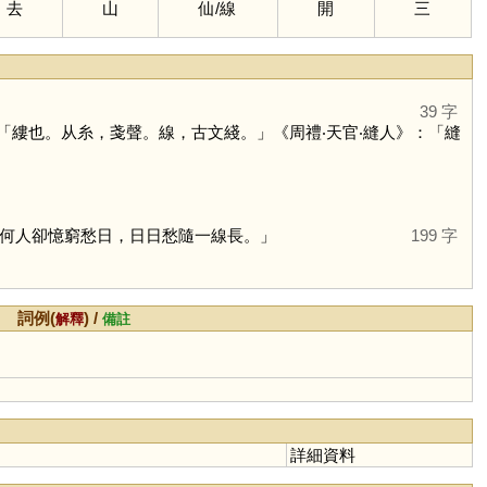
去
山
仙
/
線
開
三
39 字
縷也。从糸，戔聲。線，古文綫。」《周禮‧天官‧縫人》：「縫
何人卻憶窮愁日，日日愁隨一線長。」
199 字
詞例(
) /
解釋
備註
詳細資料