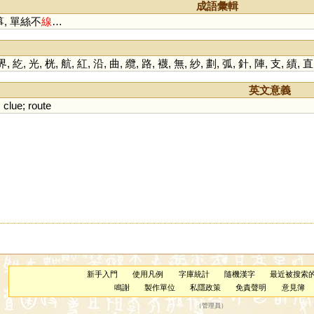
成語彙輯
, 單絲不
線
…
界
,
紇
,
光
,
桄
,
航
,
紅
,
沿
,
曲
,
纜
,
路
,
襪
,
無
,
紗
,
劃
,
弧
,
針
,
陣
,
支
,
績
,
直
英文意義
;
clue
;
route
新手入門
使用凡例
字庫統計
隨機漢字
最近被搜索
鳴謝
製作單位
私隱政策
免責聲明
意見簿
（
管理員
）