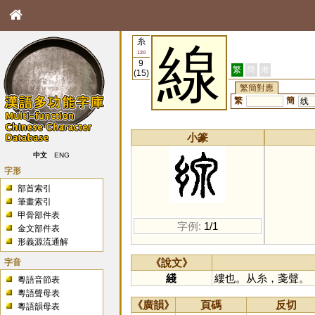
糸
線
120
9
繁
簡
港
(15)
繁簡對應
繁
簡
线
小篆
中文
ENG
字形
部首索引
筆畫索引
甲骨部件表
字例:
1/1
金文部件表
形義源流通解
字音
《說文》
綫
縷也。从糸，戔聲。
粵語音節表
粵語聲母表
《廣韻》
頁碼
反切
粵語韻母表