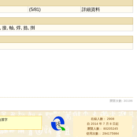
(5/81)
詳細資料
,
接
,
軸
,
焞
,
捻
,
捯
瀏覽次數: 30196
在線人數： 2908
的漢字
自 2014 年 7 月 8 日起
瀏覽人數： 80205245
使用次數： 294175984