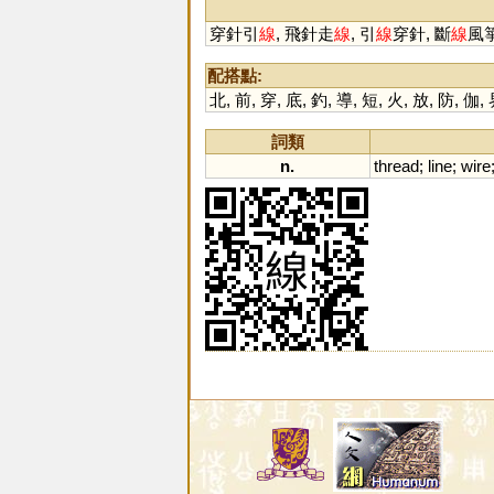
穿針引
線
, 飛針走
線
, 引
線
穿針, 斷
線
風箏
配搭點:
北
,
前
,
穿
,
底
,
釣
,
導
,
短
,
火
,
放
,
防
,
伽
,
詞類
n.
thread
;
line
;
wire