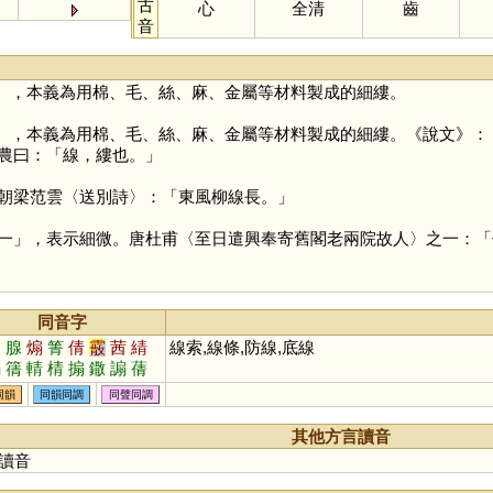
古
心
全清
齒
音
），本義為用棉、毛、絲、麻、金屬等材料製成的細縷。
），本義為用棉、毛、絲、麻、金屬等材料製成的細縷。《說文》：「
農曰：「線，縷也。」
朝梁范雲〈送別詩〉：「東風柳線長。」
一
」，表示細微。唐杜甫〈至日遣興奉寄舊閣老兩院故人〉之一：「
同音字
扇
腺
煽
箐
倩
霰
茜
綪
線索,線條,防線,底線
騸
篟
輤
棈
搧
鏾
謆
蒨
同韻
同韻同調
同聲同調
其他方言讀音
讀音