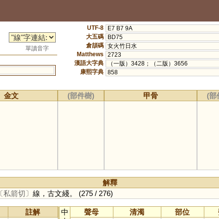
UTF-8
E7 B7 9A
大五碼
BD75
倉頡碼
女火竹日水
單讀音字
Matthews
2723
漢語大字典
（一版）3428；（二版）3656
康熙字典
858
金文
(部件樹)
甲骨
(部
解釋
〔私箭切〕
線，古文綫。
(275 / 276)
註解
中
聲母
清濁
部位