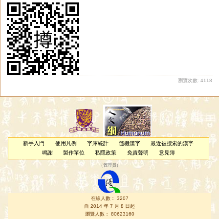
瀏覽次數: 4118
新手入門
使用凡例
字庫統計
隨機漢字
最近被搜索的漢字
鳴謝
製作單位
私隱政策
免責聲明
意見簿
（
管理員
）
在線人數： 3207
自 2014 年 7 月 8 日起
瀏覽人數： 80623160