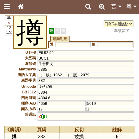
普
粵
手
撙
64
12
繁
簡
港
單讀音字
(15)
繁簡對應
繁
簡
UTF-8
E6 92 99
大五碼
BCC1
倉頡碼
手廿田戈
Matthews
6885
漢語大字典
（一版）1962；（二版）2079
康熙字典
382
Unicode
U+6499
GB2312
6304
四角號碼
4804.6
頻序 A/B
4659
5019
頻次 A/B
17
1
普通話
z
n
《廣韻》
頁碼
反切
註解
撙
282
兹損