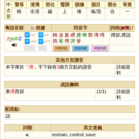
中
聲母
清濁
部位
聲調
韻攝
韻目
開合
等第
古
精
全清
齒
上
臻
魂
/
混
合
一
音
粵語音節
根據
同音字
詞例(
) /
&
解釋
備
轉
湍
纂
纘
趲
囀
酇
僔
噂
撙節,撙詘
黃
周
p52
p66
z
yun
2
臇
篹
儹
譐
籫
李
何
p304
p375
HKLS
人文
同聲同韻
同韻同調
同聲同調
其他方言讀音
本字庫於「
撙
」字下錄有
3
個方言點的讀音
詳細資
料
成語彙輯
東
撙
西節
(1/1)
詳細資
料
配搭點:
詘
詞類
英文意義
v.
restrain
,
control
;
save