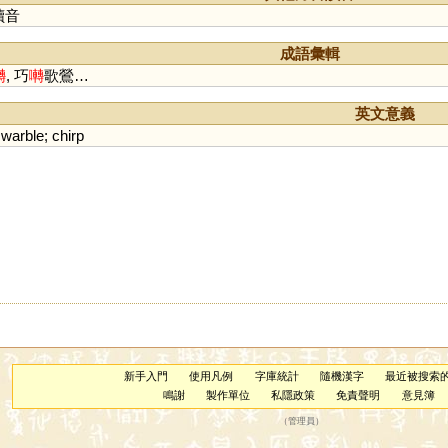
讀音
成語彙輯
囀
, 巧
囀
歌鶯…
英文意義
;
warble
;
chirp
新手入門
使用凡例
字庫統計
隨機漢字
最近被搜索
鳴謝
製作單位
私隱政策
免責聲明
意見簿
（
管理員
）