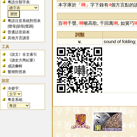
粵語分類字表:
本字庫於「
囀
」字下錄有
4
個方言點的
粵語注音系統對照表
百
囀
千聲,
囀
喉高歌, 千回萬
囀
, 如簧巧
[
聲母
|
韻母
|
聲調
]
普通話音節表
詞類
其他方言讀音
v.
sound
of
folding
工具
《說文》全文索引
《讀史方輿紀要》
成語彙輯
繁簡對照表
設定
冷僻字:
粵音系統: