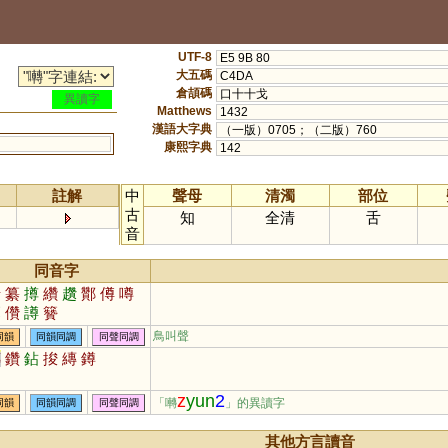
UTF-8
E5 9B 80
大五碼
C4DA
倉頡碼
口十十戈
異讀字
Matthews
1432
漢語大字典
（一版）0705；（二版）760
康熙字典
142
註解
中
聲母
清濁
部位
古
知
全清
舌
音
同音字
湍
纂
撙
纘
趲
酇
僔
噂
篹
儹
譐
籫
鳥叫聲
同韻
同韻同調
同聲同調
傳
鑽
鉆
捘
縳
鐏
z
yun
2
「囀
」的異讀字
同韻
同韻同調
同聲同調
其他方言讀音