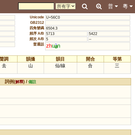
普
粵
Unicode
U+56C0
GB2312
四角號碼
6504.3
頻序 A/B
5713
5422
頻次 A/B
5
--
普通話
zh
u
n
聲調
韻攝
韻目
開合
等第
去
山
仙
/
線
合
三
詞例(
) /
解釋
備註