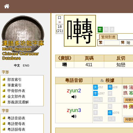
口
囀
30
18
繁
簡
港
(21)
繁簡對應
繁
簡
啭
《廣韻》
頁碼
反切
囀
411
知戀
中文
ENG
字形
部首索引
粵語音節
根據
&
筆畫索引
轉
黃
周
p52
p28
z
yun
2
甲骨部件表
臇
李
何
p297
金文部件表
HKLS
人文
同聲
形義源流通解
轉
黃
周
z
yun
3
字音
李
何
p376
粵語音節表
HKLS
人文
同聲
粵語聲母表
粵語韻母表