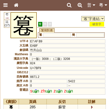
普
粵
竹
篹
118
11
繁
簡
港
破音字
(17)
繁簡對應
繁
簡
UTF-8
E7 AF B9
大五碼
EABF
倉頡碼
竹月山山
Matthews
0
漢語大字典
（一版）3008；（二版）3208
康熙字典
824
Unicode
U+7BF9
GB2312
四角號碼
8871.2
頻序 A/B
0
5422
頻次 A/B
0
--
普通話
s
u
n
zh
u
n
z
u
n
z
u
n
《廣韻》
頁碼
反切
註解
篹
285
蘇管