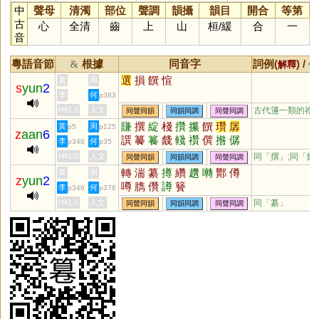
中
聲母
清濁
部位
聲調
韻攝
韻目
開合
等第
古
心
全清
齒
上
山
桓
/
緩
合
一
音
粵語音節
根據
同音字
詞例(
) /
&
解釋
備
選
損
饌
愃
黃
周
s
yun
2
李
何
p383
HKLS
人文
古代籩一類的禮
同聲同韻
同韻同調
同聲同調
賺
撰
綻
棧
攢
攥
饌
瓚
孱
黃
周
p5
p125
z
aan
6
譔
䉵
籑
虥
輚
禶
僎
揝
僝
李
何
p346
p35
轏
HKLS
人文
同「
撰
」;同「
饌
同聲同韻
同韻同調
同聲同調
轉
湍
纂
撙
纘
趲
囀
酇
僔
黃
周
z
yun
2
噂
臇
儹
譐
籫
李
何
p346
p376
HKLS
人文
同「
纂
」
同聲同韻
同韻同調
同聲同調