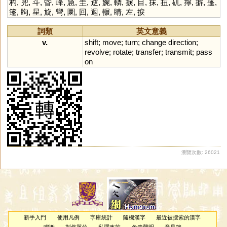
杓
,
兜
,
斗
,
昏
,
峰
,
急
,
圭
,
逆
,
婉
,
轔
,
捩
,
目
,
抹
,
扭
,
矹
,
擰
,
擗
,
蓬
,
篷
,
眴
,
星
,
旋
,
彎
,
圜
,
回
,
迴
,
輾
,
睛
,
左
,
捩
詞類
英文意義
v.
shift
;
move
;
turn
;
change
direction
;
revolve
;
rotate
;
transfer
;
transmit
;
pass
on
瀏覽次數: 26021
新手入門
使用凡例
字庫統計
隨機漢字
最近被搜索的漢字