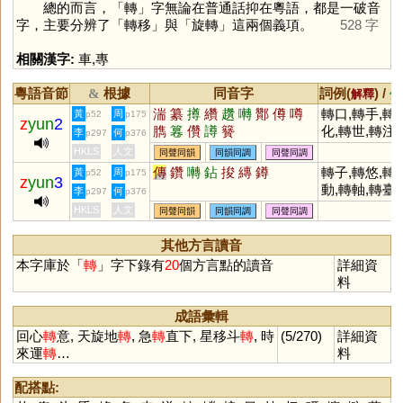
總的而言，「
轉
」字無論在普通話抑在粵語，都是一破音
字，主要分辨了「轉移」與「旋轉」這兩個義項。
528 字
相關漢字:
車
,
專
粵語音節
根據
同音字
詞例(
) /
&
解釋
備
湍
纂
撙
纘
趲
囀
酇
僔
噂
轉口,轉手,轉
黃
周
p52
p175
z
yun
2
臇
篹
儹
譐
籫
化,轉世,轉注,
李
何
p297
p376
轉向,轉折,轉
HKLS
人文
同聲同韻
同韻同調
同聲同調
述,轉託,轉眼,
傳
鑽
囀
鉆
捘
縳
鐏
轉子,轉悠,轉
黃
周
p52
p175
z
yun
3
轉側,轉移,轉
動,轉軸,轉臺,
李
何
p297
p376
換,轉載,轉播,
轉盤,轉爐
HKLS
人文
同聲同韻
同韻同調
同聲同調
轉機,轉瞬,轉
變,轉讓,轉捩
其他方言讀音
點,轉危為安,
本字庫於「
轉
」字下錄有
20
個方言點的讀音
詳細資
敗為勝
料
成語彙輯
回心
轉
意, 天旋地
轉
, 急
轉
直下, 星移斗
轉
, 時
(5/270)
詳細資
來運
轉
…
料
配搭點: