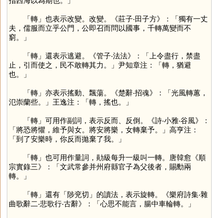
指西海以為期也。」
「
轉
」也表示改變。改變。《莊子‧田子方》：「獨有一丈
夫，儒服而立乎公門，公即召而問以國事，千轉萬變而不
窮。」
「
轉
」還表示逃避。《管子‧法法》：「上令盡行，禁盡
止，引而使之，民不敢轉其力。」尹知章注：「轉，猶避
也。」
「
轉
」亦表示搖動、飄蕩。《楚辭‧招魂》：「光風轉蕙，
氾崇蘭些。」王逸注：「轉，搖也。」
「
轉
」可用作副詞，表示反而、反倒。《詩‧小雅‧谷風》：
「將恐將懼，維予與女。將安將樂，女轉棄予。」高亨注：
「到了安樂時，你反而拋棄了我。」
「
轉
」也可用作量詞，勛級每升一級叫一轉。唐韓愈《順
宗實錄三》：「文武常參并州府縣官子為父後者，賜勳兩
轉。」
「
轉
」還有「陟兖切」的讀法，表示旋轉。《樂府詩集‧雜
曲歌辭二‧悲歌行‧古辭》：「心思不能言，腸中車輪轉。」