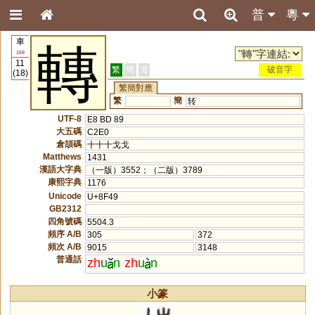
普
粵
車
轉
159
11
繁
簡
港
破音字
(18)
繁簡對應
繁
簡
转
UTF-8
E8 BD 89
大五碼
C2E0
倉頡碼
十十十戈戈
Matthews
1431
漢語大字典
（一版）3552；（二版）3789
康熙字典
1176
Unicode
U+8F49
GB2312
四角號碼
5504.3
頻序 A/B
305
372
頻次 A/B
9015
3148
普通話
zh
u
n
zh
u
n
小篆