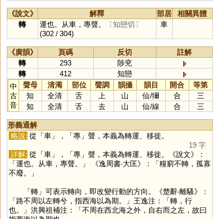
《說文》
解釋
部居
相關異體
轉
運也。从車，專聲。
〔知戀切〕
車
(302 / 304)
《廣韻》
頁碼
反切
註解
轉
293
陟兖
轉
412
知戀
聲母
清濁
部位
聲調
韻攝
韻目
開合
等第
中
古
知
全清
舌
上
山
仙
/
獮
合
三
音
知
全清
舌
去
山
仙
/
線
合
三
形義通解
略說:
從「
車
」，「
專
」聲，本義為轉運、移徙。
19 字
詳解:
從「
車
」，「
專
」聲，本義為轉運、移徙。《說文》：
「運也。从車，專聲。」 《逸周書‧大匡》：「糧窮不轉，孤寡
不廢。」
「
轉
」可表示轉向，即改變行動的方向。《楚辭‧離騷》：
「路不周以左轉兮，指西海以為期。」王逸注：「轉，行
也。」洪興祖補注：「不周在西北海之外，自右而之左，故曰