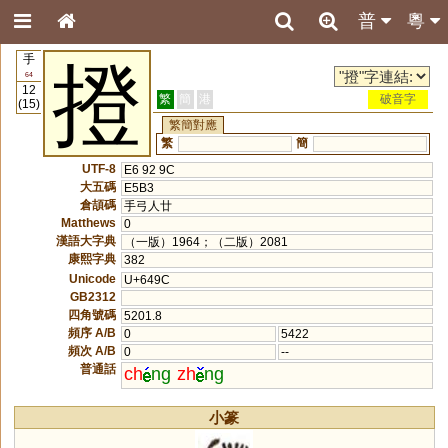
普
粵
手
撜
64
12
繁
簡
港
破音字
(15)
繁簡對應
繁
簡
UTF-8
E6 92 9C
大五碼
E5B3
倉頡碼
手弓人廿
Matthews
0
漢語大字典
（一版）1964；（二版）2081
康熙字典
382
Unicode
U+649C
GB2312
四角號碼
5201.8
頻序 A/B
0
5422
頻次 A/B
0
--
普通話
ch
ng
zh
ng
小篆