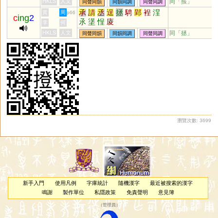
HKLS
人文
同「
掁
」
同聲同韻
同韻同調
同聲同調
承
請
丞
逞
拯
騁
郢
裎
浧
黃
周
p66
c
ing
2
氶
塣
悜
庱
李
何
HKLS
人文
同「
拯
」
同聲同韻
同韻同調
同聲同調
瀏覽次數: 3699
新手入門
使用凡例
字庫統計
隨機漢字
最近被搜索的漢字
鳴謝
製作單位
私隱政策
免責聲明
意見簿
（
管理員
）