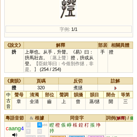
字例:
1/1
《說文》
解釋
部居
相關異體
抍
上舉也。从手，升聲。《易》曰：
手
撜
抍馬壯吉。
〔蒸上聲〕
撜，抍或从
登。
【臣鉉等曰：今俗別作拯，非
是。】
(254 / 254)
《廣韻》
頁碼
反切
註解
撜
320
煮拯
中
聲母
清濁
部位
聲調
韻攝
韻目
開合
等第
古
章
全清
齒
上
曾
蒸
/
拯
開
三
音
粵語音節
根據
同音字
詞例(
) /
&
解釋
備
瞪
橙
倀
崢
棖
鍠
朾
掁
埩
黃
周
p66
c
aang
4
揨
李
何