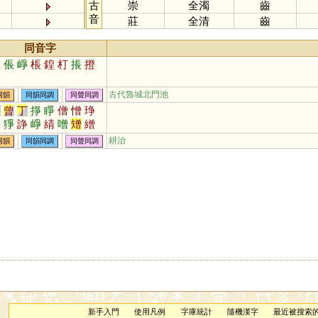
古
崇
全濁
齒
音
莊
全清
齒
同音字
橙
倀
崢
棖
鍠
朾
掁
撜
古代魯城北門池
同韻
同韻同調
同聲同調
爭
曾
丁
掙
睜
僧
憎
琤
錚
猙
諍
崢
綪
噌
矰
繒
糽
璔
埥
棦
鬙
崝
磳
橧
耕治
同韻
同韻同調
同聲同調
新手入門
使用凡例
字庫統計
隨機漢字
最近被搜索