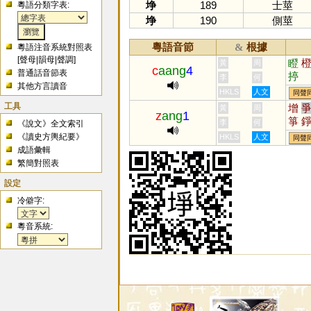
埩
189
士莖
粵語分類字表:
埩
190
側莖
粵語音節
根據
&
粵語注音系統對照表
[
聲母
|
韻母
|
聲調
]
瞪
黃
周
c
aang
4
普通話音節表
揨
李
何
其他方言讀音
HKLS
人文
同聲
工具
增
黃
周
z
ang
1
箏
李
何
《說文》全文索引
罾
《讀史方輿紀要》
HKLS
人文
同聲
成語彙輯
繁簡對照表
設定
冷僻字:
粵音系統: