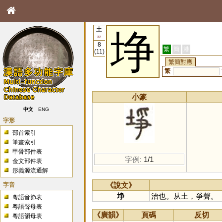
土
埩
32
8
繁
簡
港
(11)
繁簡對應
繁
小篆
中文
ENG
字形
部首索引
筆畫索引
甲骨部件表
字例:
1/1
金文部件表
形義源流通解
字音
《說文》
埩
治也。从土，爭聲。
粵語音節表
粵語聲母表
《廣韻》
頁碼
反切
粵語韻母表