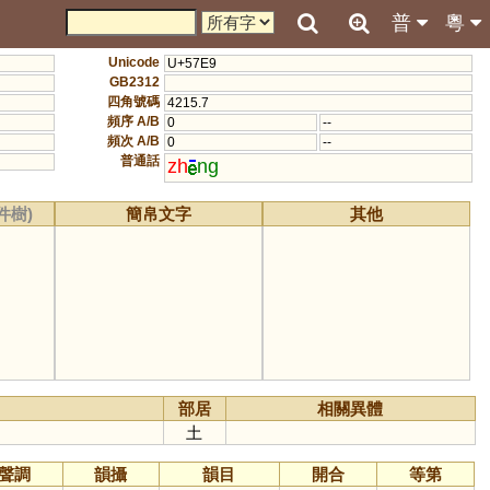
普
粵
Unicode
U+57E9
GB2312
四角號碼
4215.7
頻序 A/B
0
--
頻次 A/B
0
--
普通話
zh
ng
件樹)
簡帛文字
其他
部居
相關異體
土
聲調
韻攝
韻目
開合
等第