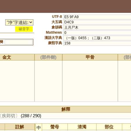
UTF-8
E5 9F A9
大五碼
D4C9
倉頡碼
土月尸木
破音字
Matthews
0
漢語大字典
（一版）0455；（二版）473
簡
康熙字典
158
金文
(部件樹)
甲骨
(部
解釋
〔疾郢切〕
(288 / 290)
註解
聲母
清濁
部位
中