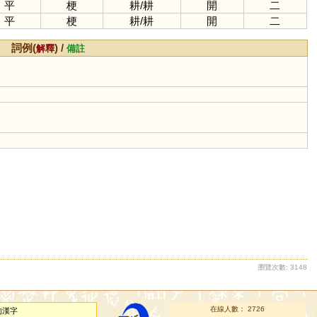
平
梗
耕
/
耕
開
二
平
梗
耕
/
耕
開
二
詞例(
) /
解釋
備註
瀏覽次數: 3148
在線人數： 2726
的漢字