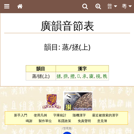
普
粵
廣韻音節表
韻目: 蒸/拯(上)
韻目
漢字
蒸/拯(上)
拯
,
抍
,
撜
,
𨋬
,
氶
,
庱
,
殑
,
㱡
新手入門
使用凡例
字庫統計
隨機漢字
最近被搜索的漢字
鳴謝
製作單位
私隱政策
免責聲明
意見簿
（
管理員
）