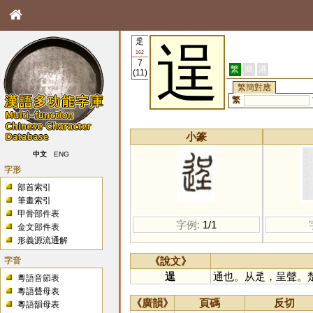
辵
逞
162
7
繁
簡
港
(11)
繁簡對應
繁
小篆
中文
ENG
字形
部首索引
筆畫索引
甲骨部件表
字例:
1/1
金文部件表
形義源流通解
字音
《說文》
逞
通也。从辵，呈聲。
粵語音節表
粵語聲母表
《廣韻》
頁碼
反切
粵語韻母表