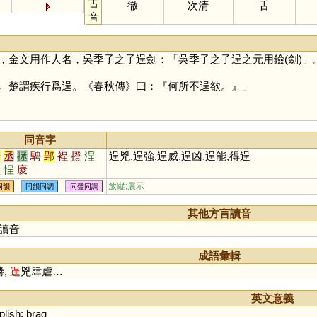
古
徹
次清
舌
音
，金文用作人名，吳季子之子逞劍：「吳季子之子逞之元用鐱(劍)」
楚謂疾行爲逞。《春秋傳》曰：『何所不逞欲。』」
同音字
請
丞
拯
騁
郢
裎
撜
浧
逞兇,逞強,逞威,逞凶,逞能,得逞
塣
悜
庱
放縱;展示
同韻
同韻同調
同聲同調
其他方言讀音
讀音
成語彙輯
勝,
逞
兇肆虐…
英文意義
lish
;
brag