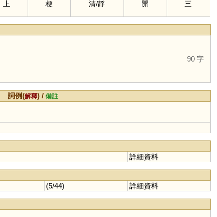
上
梗
清
/
靜
開
三
。
90 字
詞例(
) /
解釋
備註
詳細資料
(5/44)
詳細資料