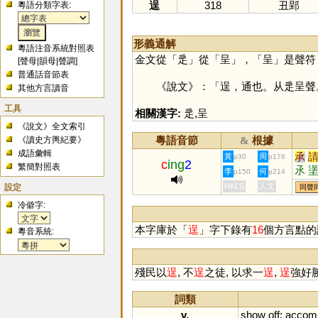
逞
318
丑郢
粵語分類字表:
形義通解
粵語注音系統對照表
金文從「
辵
」從「
呈
」，「
呈
」是聲符
[
聲母
|
韻母
|
聲調
]
普通話音節表
《說文》：「逞，通也。从辵呈聲。
其他方言讀音
工具
相關漢字:
辵
,
呈
《說文》全文索引
粵語音節
根據
《讀史方輿紀要》
&
成語彙輯
承
黃
周
p30
p176
c
ing
2
繁簡對照表
氶
李
何
p150
p214
設定
HKLS
人文
同聲
冷僻字:
本字庫於「
逞
」字下錄有
16
個方言點的
粵音系統:
殘民以
逞
, 不
逞
之徒, 以求一
逞
,
逞
強好
詞類
v.
show
off
;
accomp