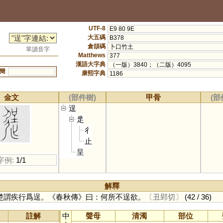
UTF-8
E9 80 9E
大五碼
B378
倉頡碼
卜口竹土
單讀音字
Matthews
377
漢語大字典
（一版）3840；（二版）4095
簡
康熙字典
1186
金文
(部件樹)
甲骨
(部
逞
辵
彳
止
呈
字例:
1/1
解釋
楚謂疾行爲逞。《春秋傳》曰：何所不逞欲。
〔丑郢切〕
(42 / 36)
註解
中
聲母
清濁
部位