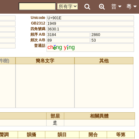
普
粵
Unicode
U+901E
GB2312
1949
四角號碼
3630.1
頻序 A/B
3184
2860
頻次 A/B
89
53
普通話
ch
ng
y
ng
件樹)
簡帛文字
其他
部居
相關異體
辵
聲調
韻攝
韻目
開合
等第