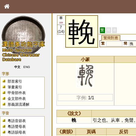
車
輓
159
7
繁
簡
港
(14)
繁簡對應
繁
簡
挽
小篆
中文
ENG
字形
部首索引
筆畫索引
甲骨部件表
字例:
1/1
金文部件表
形義源流通解
字音
《說文》
輓
引之也。从車，免聲
粵語音節表
粵語聲母表
《廣韻》
頁碼
反切
粵語韻母表