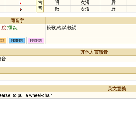
古
明
次濁
唇
音
微
次濁
唇
同音字
綰
鯇
攌
鋎
輓歌,輓聯,輓詞
同韻
同韻同調
同聲同調
其他方言讀音
讀音
英文意義
earse
;
to
pull
a
wheel
-
chair