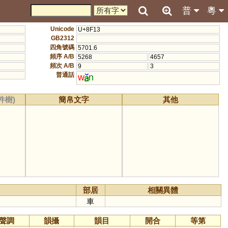
普
粵
Unicode
U+8F13
GB2312
四角號碼
5701.6
頻序 A/B
5268
4657
頻次 A/B
9
3
普通話
w
n
件樹)
簡帛文字
其他
部居
相關異體
車
聲調
韻攝
韻目
開合
等第