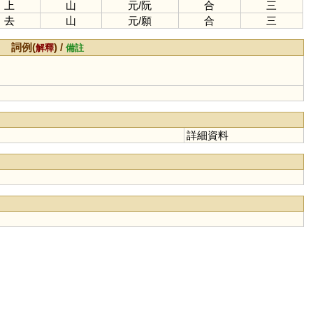
上
山
元
/
阮
合
三
去
山
元
/
願
合
三
詞例(
) /
解釋
備註
詳細資料