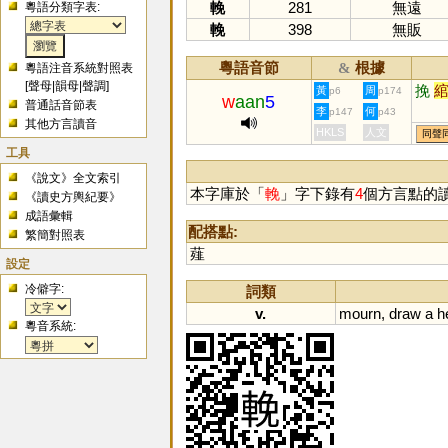
輓
281
無遠
粵語分類字表:
輓
398
無販
粵語音節
根據
&
粵語注音系統對照表
[
聲母
|
韻母
|
聲調
]
挽
黃
周
p6
p174
w
aan
5
普通話音節表
李
何
p147
p43
其他方言讀音
HKLS
人文
同聲
工具
《說文》全文索引
本字庫於「
輓
」字下錄有
4
個方言點的
《讀史方輿紀要》
成語彙輯
配搭點:
繁簡對照表
薤
設定
冷僻字:
詞類
v.
mourn
,
draw
a
h
粵音系統: