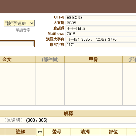
UTF-8
E8 BC 93
大五碼
BBB5
倉頡碼
十十弓日山
單讀音字
Matthews
7015
漢語大字典
（一版）3535；（二版）3770
康熙字典
1171
金文
(部件樹)
甲骨
(部
解釋
。
〔無遠切〕
(303 / 305)
註解
聲母
清濁
部位
中