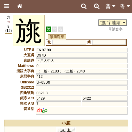
普
粵
方
旐
70
8
繁
簡
港
單讀音字
(12)
繁簡對應
繁
簡
UTF-8
E6 97 90
大五碼
D97D
倉頡碼
卜尸人中人
Matthews
0
漢語大字典
（一版）2183；（二版）2340
康熙字典
412
Unicode
U+65D0
GB2312
四角號碼
0821.3
頻序 A/B
5429
5422
頻次 A/B
7
--
普通話
zh
o
小篆