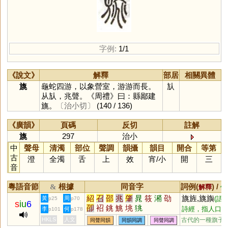
字例:
1/1
《說文》
解釋
部居
相關異體
旐
龜蛇四游，以象營室，游游而長。
㫃
从㫃，兆聲。《周禮》曰：縣鄙建
旐。
〔治小切〕
(140 / 136)
《廣韻》
頁碼
反切
註解
旐
297
治小
中
聲母
清濁
部位
聲調
韻攝
韻目
開合
等第
古
澄
全濁
舌
上
效
宵
/
小
開
三
音
粵語音節
根據
同音字
詞例(
) /
&
解釋
備
紹
召
邵
兆
肇
晁
筱
潲
劭
旐旌,旐旟
黃
周
(語
p25
p70
s
iu
6
卲
袑
銚
鮡
垗
狣
詩經，指人口興
李
何
p101
p178
,旐翣
旺)
(指喪葬
HKLS
人文
古代的一種旗子
同聲同韻
同韻同調
同聲同調