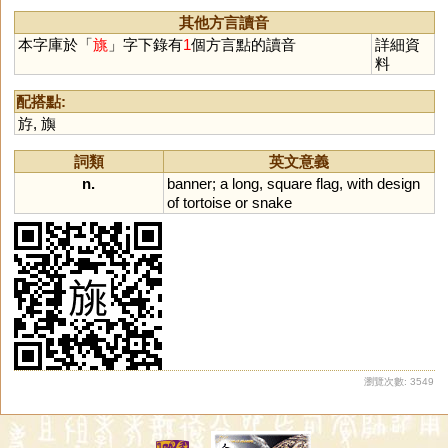
其他方言讀音
本字庫於「
旐
」字下錄有
1
個方言點的讀音
詳細資
料
配搭點:
斿
,
旟
詞類
英文意義
n.
banner
;
a
long
,
square
flag
,
with
design
of
tortoise
or
snake
瀏覽次數: 3549