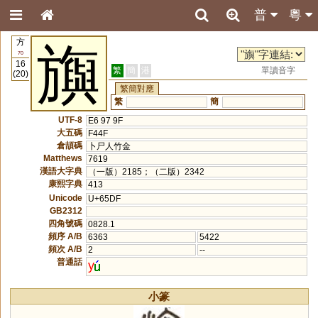
普
粵
方
旟
70
16
繁
簡
港
單讀音字
(20)
繁簡對應
繁
簡
UTF-8
E6 97 9F
大五碼
F44F
倉頡碼
卜尸人竹金
Matthews
7619
漢語大字典
（一版）2185；（二版）2342
康熙字典
413
Unicode
U+65DF
GB2312
四角號碼
0828.1
頻序 A/B
6363
5422
頻次 A/B
2
--
普通話
y
小篆