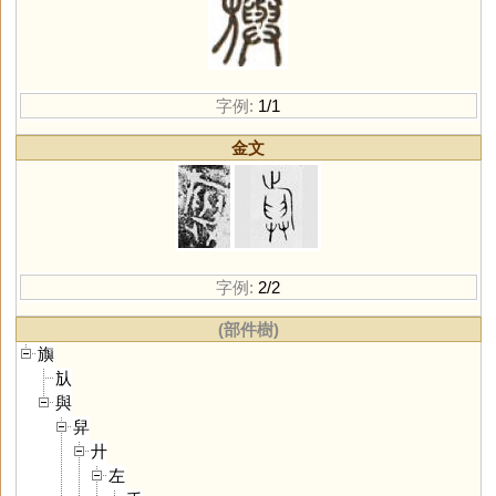
字例:
1/1
金文
字例:
2/2
(部件樹)
旟
㫃
與
舁
廾
左