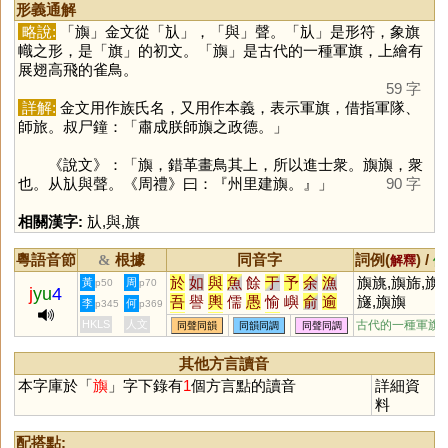
形義通解
略說:
「
旟
」金文從「
㫃
」，「
與
」聲。「
㫃
」是形符，象旗
幟之形，是「
旗
」的初文。「
旟
」是古代的一種軍旗，上繪有
展翅高飛的雀鳥。
59 字
詳解:
金文用作族氏名，又用作本義，表示軍旗，借指軍隊、
師旅。叔尸鐘：「肅成朕師旟之政德。」
《說文》：「旟，錯革畫鳥其上，所以進士衆。旟旟，衆
也。从㫃與聲。《周禮》曰：『州里建旟。』」
90 字
相關漢字:
㫃
,
與
,
旗
粵語音節
根據
同音字
詞例(
) /
&
解釋
備
於
如
與
魚
餘
于
予
余
漁
旟旐,旟旆,旟
黃
周
p50
p70
j
yu
4
吾
譽
輿
儒
愚
愉
嶼
俞
逾
旞,旟旟
李
何
p345
p369
迂
娛
禺
榆
蠕
虞
渝
隅
圩
HKLS
人文
古代的一種軍旗
同聲同韻
同韻同調
同聲同調
瑜
茹
庾
孺
嵎
盂
銣
揄
諛
腴
竽
歟
濡
喁
畬
臾
嚅
覦
其他方言讀音
璵
臑
艅
崳
繻
邘
歈
毹
狳
本字庫於「
旟
」字下錄有
1
個方言點的讀音
詳細資
窬
萸
薷
襦
髃
蝓
雩
踰
妤
料
褕
帤
挐
舁
湡
袽
隃
牏
睮
羭
蕍
蕠
嬬
鴽
謣
鰅
轝
醹
配搭點: