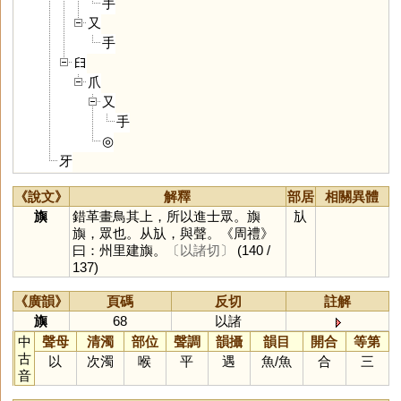
手
又
手
𦥑
爪
又
手
◎
牙
《說文》
解釋
部居
相關異體
旟
錯革畫鳥其上，所以進士眾。旟
㫃
旟，眾也。从㫃，與聲。《周禮》
曰：州里建旟。
〔以諸切〕
(140 /
137)
《廣韻》
頁碼
反切
註解
旟
68
以諸
中
聲母
清濁
部位
聲調
韻攝
韻目
開合
等第
古
以
次濁
喉
平
遇
魚
/
魚
合
三
音