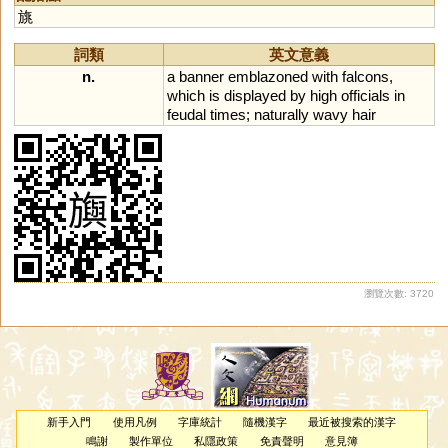
鸆
齵
鸒
擩
堣
杅
楰
腢
媮
旐
与
澞
侞
堬
雓
燸
歶
蒘
硢
釪
鮽
筎
螸
籅
曘
蝡
詞類
英文意義
n.
a
banner
emblazoned
with
falcons
,
which
is
displayed
by
high
officials
in
feudal
times
;
naturally
wavy
hair
瀏覽次數: 3720
新手入門
使用凡例
字庫統計
隨機漢字
最近被搜索的漢字
鳴謝
製作單位
私隱政策
免責聲明
意見簿