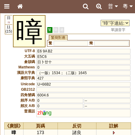
普
粵
日
暲
72
11
繁
簡
港
單讀音字
(15)
繁簡對應
繁
簡
UTF-8
E6 9A B2
大五碼
E5C6
倉頡碼
日卜廿十
Matthews
0
漢語大字典
（一版）1534；（二版）1645
康熙字典
427
Unicode
U+66B2
GB2312
四角號碼
6004.6
頻序 A/B
0
--
頻次 A/B
0
--
普通話
zh
ng
《廣韻》
頁碼
反切
註解
暲
173
諸良