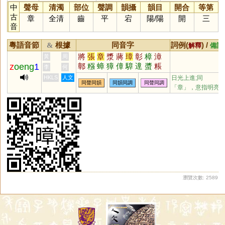
中
聲母
清濁
部位
聲調
韻攝
韻目
開合
等第
古
章
全清
齒
平
宕
陽
/
陽
開
三
音
粵語音節
根據
同音字
詞例(
) /
&
解釋
備註
將
張
章
漿
蔣
璋
彰
樟
漳
黃
周
z
oeng
1
鄣
糨
蟑
獐
傽
騿
遧
螿
粻
李
何
慞
嫜
墇
HKLS
人文
日光上進;同
同聲同韻
同韻同調
同聲同調
「
章
」，意指明亮
瀏覽次數: 2589