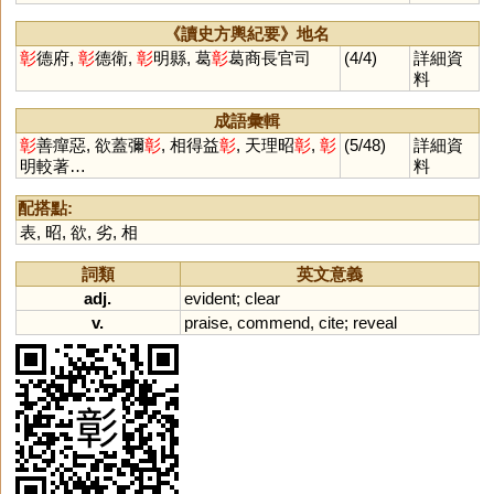
《讀史方輿紀要》地名
彰
德府,
彰
德衛,
彰
明縣, 葛
彰
葛商長官司
(4/4)
詳細資
料
成語彙輯
彰
善癉惡, 欲蓋彌
彰
, 相得益
彰
, 天理昭
彰
,
彰
(5/48)
詳細資
明較著…
料
配搭點:
表
,
昭
,
欲
,
劣
,
相
詞類
英文意義
adj.
evident
;
clear
v.
praise
,
commend
,
cite
;
reveal