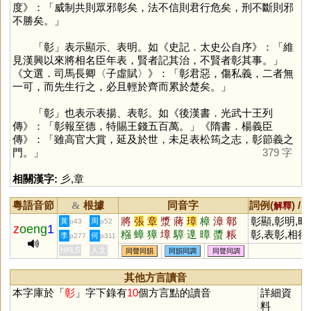
度》：「威制共則眾邪彰矣，法不信則君行危矣，刑不斷則邪
不勝矣。」
「
彰
」表示顯示、表明。如《史記．太史公自序》：「維
見漢興以來將相名臣年表，賢者記其治，不賢者彰其事。」
《文選．司馬長卿〈子虛賦〉》：「彰君惡，傷私義，二者無
一可，而先生行之，必且輕於齊而累於楚矣。」
「
彰
」也表示表揚、表彰。如《後漢書．光武十王列
傳》：「彰報至德，特賜王錢五百萬。」《隋書．楊義臣
傳》：「雖高官大賞，延及於世，未足表松筠之志，彰節義之
門。」
379 字
相關漢字:
彡
,
章
粵語音節
根據
同音字
詞例(
) /
&
解釋
將
張
章
漿
蔣
璋
樟
漳
鄣
彰顯,彰明,昭
黃
周
p43
p52
z
oeng
1
糨
蟑
獐
墇
騿
遧
暲
螿
粻
彰,表彰,相得
李
何
p277
p311
慞
嫜
傽
彰,惡名昭彰
HKLS
人文
同聲同韻
同韻同調
同聲同調
其他方言讀音
本字庫於「
彰
」字下錄有
10
個方言點的讀音
詳細資
料