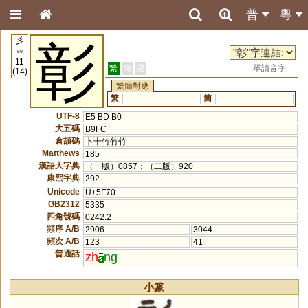
普
粵
彡
彰
59
11
繁
簡
港
單讀音字
(14)
繁簡對應
繁
簡
UTF-8
E5 BD B0
大五碼
B9FC
倉頡碼
卜十竹竹竹
Matthews
185
漢語大字典
（一版）0857；（二版）920
康熙字典
292
Unicode
U+5F70
GB2312
5335
四角號碼
0242.2
頻序 A/B
2906
3044
頻次 A/B
123
41
普通話
zh
ng
小篆