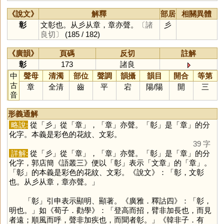
《說文》
解釋
部居
相關異體
彰
文彰也。从彡从章，章亦聲。
〔諸
彡
良切〕
(185 / 182)
《廣韻》
頁碼
反切
註解
彰
173
諸良
中
聲母
清濁
部位
聲調
韻攝
韻目
開合
等第
古
章
全清
齒
平
宕
陽
/
陽
開
三
音
形義通解
略說:
從「
彡
」從「
章
」，「
章
」亦聲。「
彰
」是「
章
」的分
化字。本義是彩色的花紋、文彩。
39 字
詳解:
從「
彡
」從「
章
」，「
章
」亦聲。「
彰
」是「
章
」的分
化字，郭店簡《語叢三》便以「
彰
」表示「文章」的「
章
」。
「
彰
」的本義是彩色的花紋、文彩。《說文》：「彰，文彰
也。从彡从章，章亦聲。」
「
彰
」引申表示顯明、顯著。《廣雅．釋詁四》：「彰，
明也。」如《荀子．勸學》：「登高而招，臂非加長也，而見
者遠；順風而呼，聲非加疾也，而聞者彰。」《韓非子．有