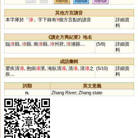
HKLS
人文
同聲同韻
同韻同調
同聲同調
其他方言讀音
本字庫於「
漳
」字下錄有
9
個方言點的讀音
詳細資
料
《讀史方輿紀要》地名
臨
漳
縣,
漳
縣, 南
漳
縣,
漳
州府,
漳
浦縣…
(5/8)
詳細資
料
成語彙輯
嬰疾清
漳
, 抱病
漳
濱, 淹臥清
漳
, 清
漳
, 清
漳
之
(5/10)
詳細資
疾…
料
詞類
英文意義
n.
Zhang
River
;
Zhang
state