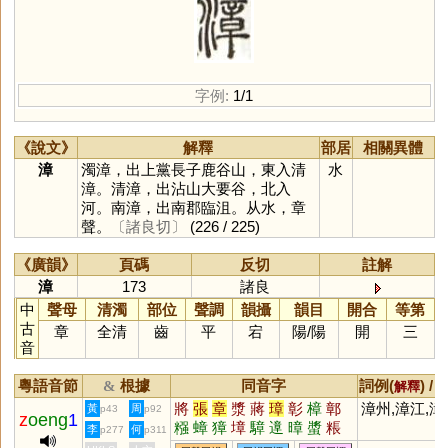
字例:
1/1
《說文》
解釋
部居
相關異體
漳
濁漳，出上黨長子鹿谷山，東入清
水
漳。清漳，出沾山大要谷，北入
河。南漳，出南郡臨沮。从水，章
聲。
〔諸良切〕
(226 / 225)
《廣韻》
頁碼
反切
註解
漳
173
諸良
中
聲母
清濁
部位
聲調
韻攝
韻目
開合
等第
古
章
全清
齒
平
宕
陽
/
陽
開
三
音
粵語音節
根據
同音字
詞例(
) /
&
解釋
將
張
章
漿
蔣
璋
彰
樟
鄣
漳州,漳江,漳
黃
周
p43
p92
z
oeng
1
糨
蟑
獐
墇
騿
遧
暲
螿
粻
李
何
p277
p311
慞
嫜
傽