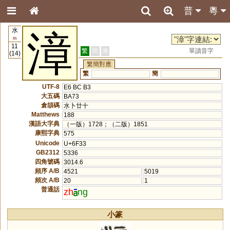
普
粵
水
漳
85
11
繁
簡
港
單讀音字
(14)
繁簡對應
繁
簡
UTF-8
E6 BC B3
大五碼
BA73
倉頡碼
水卜廿十
Matthews
188
漢語大字典
（一版）1728；（二版）1851
康熙字典
575
Unicode
U+6F33
GB2312
5336
四角號碼
3014.6
頻序 A/B
4521
5019
頻次 A/B
20
1
普通話
zh
ng
小篆