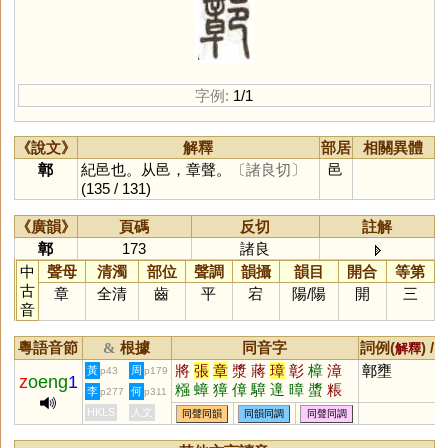
字例:
1/1
《說文》
解釋
部居
相關異體
鄣
紀邑也。从邑，章聲。
〔諸良切〕
邑
(135 / 131)
《廣韻》
頁碼
反切
註解
鄣
173
諸良
中
聲母
清濁
部位
聲調
韻攝
韻目
開合
等第
古
章
全清
齒
平
宕
陽
/
陽
開
三
音
粵語音節
根據
同音字
詞例(
) /
&
解釋
將
張
章
漿
蔣
璋
彰
樟
漳
鄣壅
黃
周
p43
p179
z
oeng
1
糨
蟑
獐
傽
騿
遧
暲
螿
粻
李
何
p277
p311
慞
嫜
墇
HKLS
人文
同聲同韻
同韻同調
同聲同調