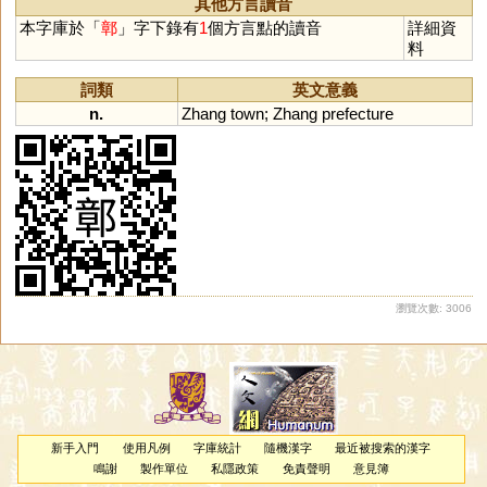
其他方言讀音
本字庫於「
鄣
」字下錄有
1
個方言點的讀音
詳細資
料
詞類
英文意義
n.
Zhang
town
;
Zhang
prefecture
瀏覽次數: 3006
新手入門
使用凡例
字庫統計
隨機漢字
最近被搜索的漢字
鳴謝
製作單位
私隱政策
免責聲明
意見簿