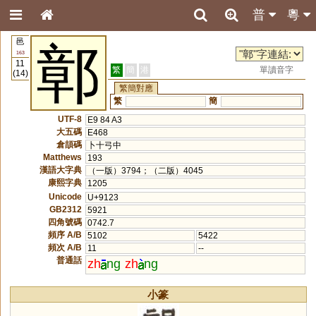
普
粵
邑
鄣
163
11
繁
簡
港
單讀音字
(14)
繁簡對應
繁
簡
UTF-8
E9 84 A3
大五碼
E468
倉頡碼
卜十弓中
Matthews
193
漢語大字典
（一版）3794；（二版）4045
康熙字典
1205
Unicode
U+9123
GB2312
5921
四角號碼
0742.7
頻序 A/B
5102
5422
頻次 A/B
11
--
普通話
zh
ng
zh
ng
小篆