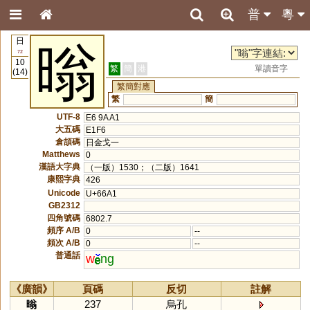
普
粵
日
暡
72
10
繁
簡
港
單讀音字
(14)
繁簡對應
繁
簡
UTF-8
E6 9A A1
大五碼
E1F6
倉頡碼
日金戈一
Matthews
0
漢語大字典
（一版）1530；（二版）1641
康熙字典
426
Unicode
U+66A1
GB2312
四角號碼
6802.7
頻序 A/B
0
--
頻次 A/B
0
--
普通話
w
ng
《廣韻》
頁碼
反切
註解
暡
237
烏孔