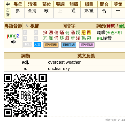
中
聲母
清濁
部位
聲調
韻攝
韻目
開合
等第
古
影
全清
喉
上
通
東
/
董
合
一
音
粵語音節
根據
同音字
詞例(
) /
&
解釋
備註
擁
湧
傭
蛹
佣
涌
踴
恿
甬
暡曚
黃
周
(天色不明
j
ung
2
冗
臃
俑
壅
癰
蓊
滃
聬
郺
,暡靉
朗)
李
何
瞈
踊
塕
埇
HKLS
人文
同聲同韻
同韻同調
同聲同調
詞類
英文意義
adj.
overcast
weather
n.
unclear
sky
瀏覽次數: 2843