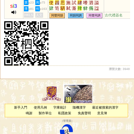
使
四
思
施
試
肆
嗜
泗
謚
黃
周
p23
p75
s
i
3
肄
笥
駟
弒
澌
肂
貄
儩
諡
李
何
p81
p163
HKLS
人文
古代禮器名
同聲同韻
同韻同調
同聲同調
瀏覽次數: 3948
新手入門
使用凡例
字庫統計
隨機漢字
最近被搜索的漢字
鳴謝
製作單位
私隱政策
免責聲明
意見簿
（
管理員
）