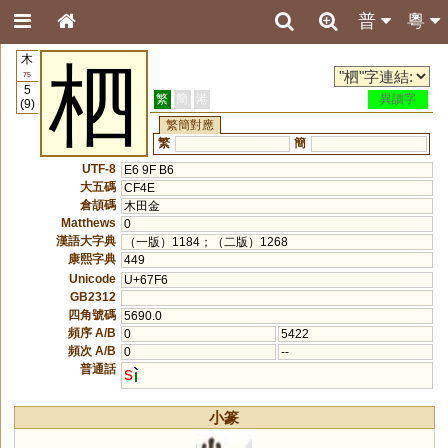
普
粵
木
柶
75
5
繁
簡
港
異讀字
(9)
繁簡對應
繁
簡
UTF-8
E6 9F B6
大五碼
CF4E
倉頡碼
木田金
Matthews
0
漢語大字典
（一版）1184；（二版）1268
康熙字典
449
Unicode
U+67F6
GB2312
四角號碼
5690.0
頻序 A/B
0
5422
頻次 A/B
0
--
普通話
s
小篆