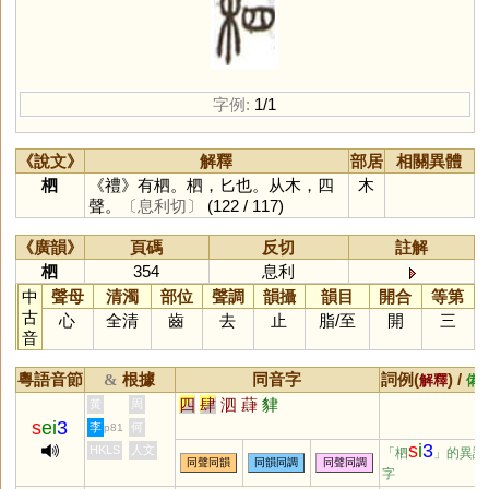
字例:
1/1
《說文》
解釋
部居
相關異體
柶
《禮》有柶。柶，匕也。从木，四
木
聲。
〔息利切〕
(122 / 117)
《廣韻》
頁碼
反切
註解
柶
354
息利
中
聲母
清濁
部位
聲調
韻攝
韻目
開合
等第
古
心
全清
齒
去
止
脂
/
至
開
三
音
粵語音節
根據
同音字
詞例(
) /
&
解釋
備
四
肆
泗
蕼
貄
黃
周
s
ei
3
李
何
p81
s
i
3
HKLS
人文
「柶
」的異讀
同聲同韻
同韻同調
同聲同調
字