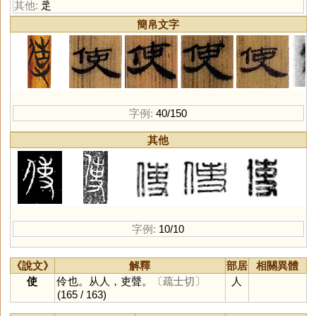
其他:
辵
簡帛文字
字例:
40/150
其他
字例:
10/10
《說文》
解釋
部居
相關異體
使
伶也。从人，吏聲。
〔疏士切〕
人
(165 / 163)