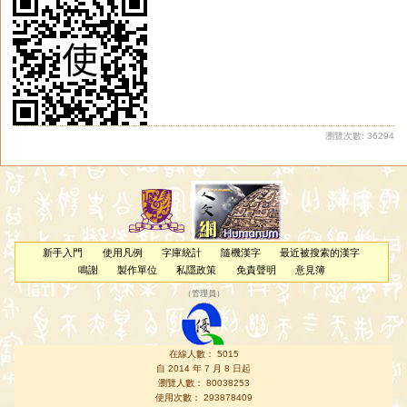
瀏覽次數: 36294
新手入門
使用凡例
字庫統計
隨機漢字
最近被搜索的漢字
鳴謝
製作單位
私隱政策
免責聲明
意見簿
（
管理員
）
在線人數： 5015
自 2014 年 7 月 8 日起
瀏覽人數： 80038253
使用次數： 293878409