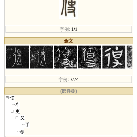
字例:
1/1
金文
字例:
7/74
(部件樹)
使
彳
吏
又
手
◎