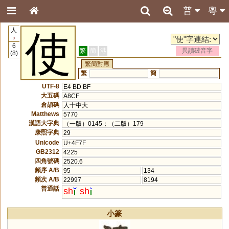
普
粵
人
使
9
6
繁
簡
港
異讀破音字
(8)
繁簡對應
繁
簡
UTF-8
E4 BD BF
大五碼
A8CF
倉頡碼
人十中大
Matthews
5770
漢語大字典
（一版）0145；（二版）179
康熙字典
29
Unicode
U+4F7F
GB2312
4225
四角號碼
2520.6
頻序 A/B
95
134
頻次 A/B
22997
8194
普通話
sh
sh
小篆