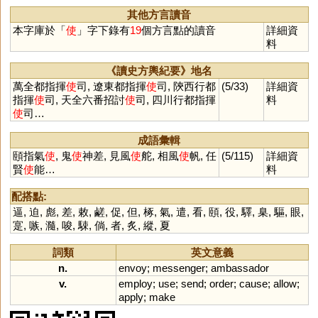
其他方言讀音
本字庫於「
使
」字下錄有
19
個方言點的讀音
詳細資
料
《讀史方輿紀要》地名
萬全都指揮
使
司, 遼東都指揮
使
司, 陝西行都
(5/33)
詳細資
指揮
使
司, 天全六番招討
使
司, 四川行都指揮
料
使
司…
成語彙輯
頤指氣
使
, 鬼
使
神差, 見風
使
舵, 相風
使
帆, 任
(5/115)
詳細資
賢
使
能…
料
配搭點:
逼
,
迫
,
彪
,
差
,
敕
,
鹺
,
促
,
但
,
椓
,
氣
,
遣
,
看
,
頤
,
役
,
驛
,
臬
,
驅
,
眼
,
寔
,
嗾
,
瀡
,
唆
,
駷
,
倘
,
者
,
炙
,
縱
,
夏
詞類
英文意義
n.
envoy
;
messenger
;
ambassador
v.
employ
;
use
;
send
;
order
;
cause
;
allow
;
apply
;
make