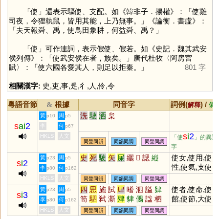
「
使
」還表示驅使、支配。如《韓非子．揚權》：「使雞
司夜，令狸執鼠，皆用其能，上乃無事。」《論衡．書虛》：
「夫天報舜、禹，使鳥田象耕，何益舜、禹？」
「
使
」可作連詞，表示假使、假若。如《史記．魏其武安
侯列傳》：「使武安侯在者，族矣。」唐代杜牧〈阿房宮
賦〉：「使六國各愛其人，則足以拒秦。」
801 字
相關漢字:
史
,
吏
,
事
,
辵
,
彳
,
人
,
伶
,
令
粵語音節
根據
同音字
詞例(
) /
&
解釋
備
洗
駛
洒
枲
黃
周
p10
p5
s
ai
2
李
何
p67
s
i
2
HKLS
人文
「使
」的異讀
同聲同韻
同韻同調
同聲同調
字
史
死
駛
矢
屎
纚
𦳊
諰
縰
使女,使用,使
黃
周
p23
p5
s
i
2
性,使氣,支使
李
何
p80
p162
HKLS
人文
同聲同韻
同韻同調
同聲同調
四
思
施
試
肆
嗜
泗
謚
肄
使者,使命,使
黃
周
p23
p5
s
i
3
笥
駟
弒
澌
肂
貄
儩
諡
柶
館,使節,大使,
李
何
p80
p162
出使
HKLS
人文
同聲同韻
同韻同調
同聲同調