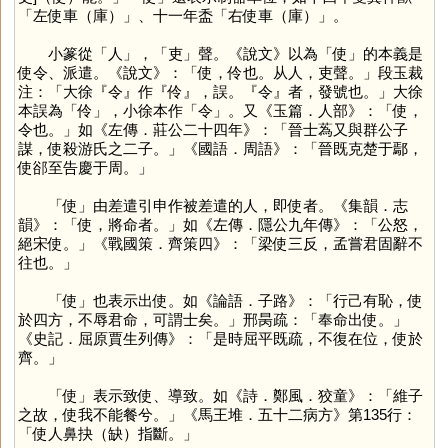
「左使車（庫）」、十一年盉「右使車（庫）」。
小篆從「
人
」，「
吏
」聲。《說文》以為「
使
」的本義是
使令、派遣。《說文》：「使，伶也。从人，吏聲。」段玉裁
注：「大徐『令』作『伶』，誤。『令』者，發號也。」大徐
本誤為「
伶
」，小徐本作「
令
」。又《玉篇．人部》：「使，
令也。」如《左傳．莊公二十四年》：「晉士蒍又與群公子
謀，使殺游氏之二子。」《國語．周語》：「晉既克楚于鄢，
使郤至告慶于周。」
「
使
」由差遣引申作被差遣的人，即使者。《集韻．志
韻》：「使，將命者。」如《左傳．隱公九年傳》：「公怒，
絕宋使。」《戰國策．齊策四》：「梁使三反，孟嘗君固辭不
往也。」
「
使
」也表示出使。如《論語．子路》：「行己有恥，使
於四方，不辱君命，可謂士矣。」邢昺疏：「奉命出使。」
《史記．屈原賈生列傳》：「是時屈平既疏，不復在位，使於
齊。」
「
使
」表示致使、導致。如《詩．鄭風．狡童》：「維子
之故，使我不能餐兮。」《馬王堆．五十二病方》第135行：
「使人鼻抉（缺）指斷。」