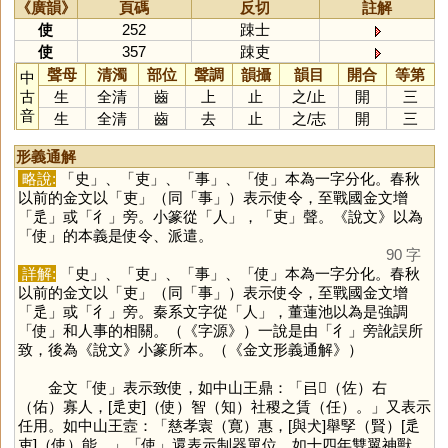
《廣韻》
頁碼
反切
註解
使
252
踈士
使
357
踈吏
聲母
清濁
部位
聲調
韻攝
韻目
開合
等第
中
古
生
全清
齒
上
止
之
/
止
開
三
音
生
全清
齒
去
止
之
/
志
開
三
形義通解
略說:
「
史
」、「
吏
」、「
事
」、「
使
」本為一字分化。春秋
以前的金文以「
吏
」（同「
事
」）表示使令，至戰國金文增
「
辵
」或「
彳
」旁。小篆從「
人
」，「
吏
」聲。《說文》以為
「
使
」的本義是使令、派遣。
90 字
詳解:
「
史
」、「
吏
」、「
事
」、「
使
」本為一字分化。春秋
以前的金文以「
吏
」（同「
事
」）表示使令，至戰國金文增
「
辵
」或「
彳
」旁。秦系文字從「
人
」，董蓮池以為是強調
「
使
」和人事的相關。（《字源》）一說是由「
彳
」旁訛誤所
致，後為《說文》小篆所本。（《金文形義通解》）
金文「
使
」表示致使，如中山王鼎：「㠯𤠝（佐）右
（佑）寡人，[辵吏]（使）智（知）社稷之賃（任）。」又表示
任用。如中山王壼：「慈孝㝨（寛）惠，[與犬]舉孯（賢）[辵
吏]（使）能。」「
使
」還表示制器單位，如十四年雙翼神獸