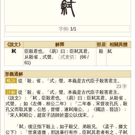
字例:
1/1
《說文》
解釋
部居
相關異體
弒
臣殺君也。《易》曰：臣弒其君。
殺
弑
从殺省，式聲。
〔式吏切〕
(66 /
61)
形義通解
略說:
從「
殺
」省，「
式
」聲。本義是古代臣子殺害君主。
23 字
詳解:
從「
殺
」省，「
式
」聲。本義是古代臣子殺害君主。
《說文》：「弒，臣殺君也。《易》曰：臣弒其君。从殺省，
式聲。」如《左傳．桓公二年》：「二年春，宋督攻孔氏，殺
孔父而取其妻，公怒，督懼，遂弒殤公。」《國語．晉語》：
「宋人弒昭公，趙宣子請師於靈公以伐宋。」
「
弒
」後泛指下殺上，如子殺父、弟殺兄。《孟子．滕文
公下》：「世衰道微，邪說暴行有作，臣弒其君者有之，子弒