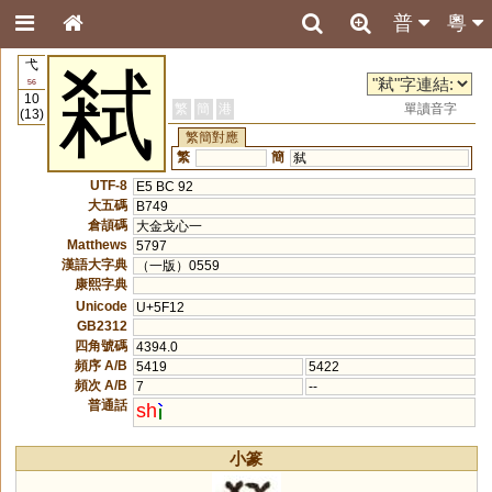
普
粵
弋
弒
56
10
繁
簡
港
單讀音字
(13)
繁簡對應
繁
簡
弑
UTF-8
E5 BC 92
大五碼
B749
倉頡碼
大金戈心一
Matthews
5797
漢語大字典
（一版）0559
康熙字典
Unicode
U+5F12
GB2312
四角號碼
4394.0
頻序 A/B
5419
5422
頻次 A/B
7
--
普通話
sh
小篆