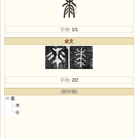
字例:
1/1
金文
字例:
2/2
(部件樹)
桼
木
◎