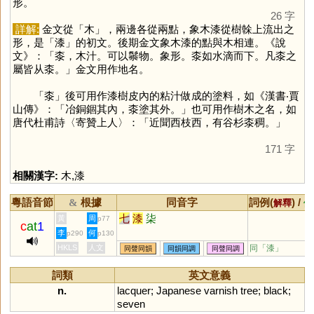
形。
26 字
詳解:
金文從「
木
」，兩邊各從兩點，象木漆從樹榦上流出之
形，是「
漆
」的初文。後期金文象木漆的點與木相連。《說
文》：「桼，木汁。可以䰍物。象形。桼如水滴而下。凡桼之
屬皆从桼。」金文用作地名。
「
桼
」後可用作漆樹皮內的粘汁做成的塗料，如《漢書‧賈
山傳》：「冶銅錮其內，桼塗其外。」也可用作樹木之名，如
唐代杜甫詩〈寄贊上人〉：「近聞西枝西，有谷杉桼稠。」
171 字
相關漢字:
木
,
漆
粵語音節
根據
同音字
詞例(
) /
&
解釋
備
七
漆
柒
黃
周
p77
c
at
1
李
何
p290
p130
HKLS
人文
同「
漆
」
同聲同韻
同韻同調
同聲同調
詞類
英文意義
n.
lacquer
;
Japanese
varnish
tree
;
black
;
seven