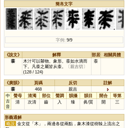
簡帛文字
字例:
9/9
《說文》
解釋
部居
相關異體
桼
木汁可以䰍物。象形。桼如水滴而
桼
下。凡桼之屬皆从桼。
〔親吉切〕
(128 / 124)
《廣韻》
頁碼
反切
註解
桼
468
親吉
中
聲母
清濁
部位
聲調
韻攝
韻目
開合
等第
古
清
次清
齒
入
臻
眞
/
質
開
三
音
形義通解
略說:
金文從「
木
」，兩邊各從兩點，象木漆從樹榦上流出之