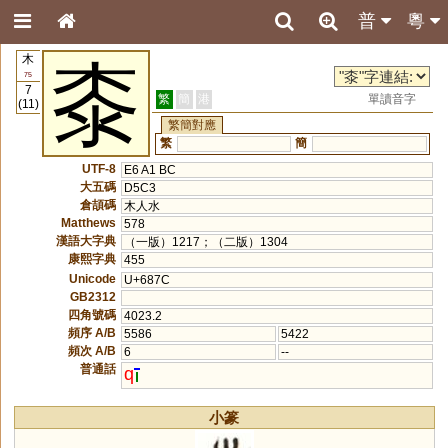
普
粵
木
桼
75
7
繁
簡
港
單讀音字
(11)
繁簡對應
繁
簡
UTF-8
E6 A1 BC
大五碼
D5C3
倉頡碼
木人水
Matthews
578
漢語大字典
（一版）1217；（二版）1304
康熙字典
455
Unicode
U+687C
GB2312
四角號碼
4023.2
頻序 A/B
5586
5422
頻次 A/B
6
--
普通話
q
小篆