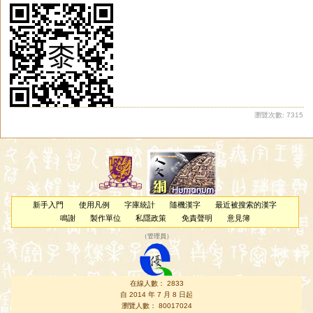
瀏覽次數: 7315
新手入門
使用凡例
字庫統計
隨機漢字
最近被搜索的漢字
鳴謝
製作單位
私隱政策
免責聲明
意見簿
（
管理員
）
在線人數： 2833
自 2014 年 7 月 8 日起
瀏覽人數： 80017024