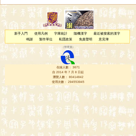
新手入門
使用凡例
字庫統計
隨機漢字
最近被搜索的漢字
鳴謝
製作單位
私隱政策
免責聲明
意見簿
（
管理員
）
在線人數： 3671
自 2014 年 7 月 8 日起
瀏覽人數： 80414842
使用次數： 294553945