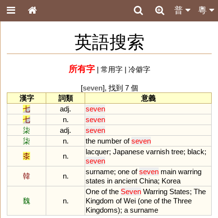
普
粵
英語搜索
所有字
|
常用字
|
冷僻字
[
seven
], 找到 7 個
漢字
詞類
意義
七
adj.
seven
七
n.
seven
柒
adj.
seven
柒
n.
the
number
of
seven
lacquer
;
Japanese
varnish
tree
;
black
;
桼
n.
seven
surname
;
one
of
seven
main
warring
韓
n.
states
in
ancient
China
;
Korea
One
of
the
Seven
Warring
States
;
The
魏
n.
Kingdom
of
Wei
(
one
of
the
Three
Kingdoms
);
a
surname