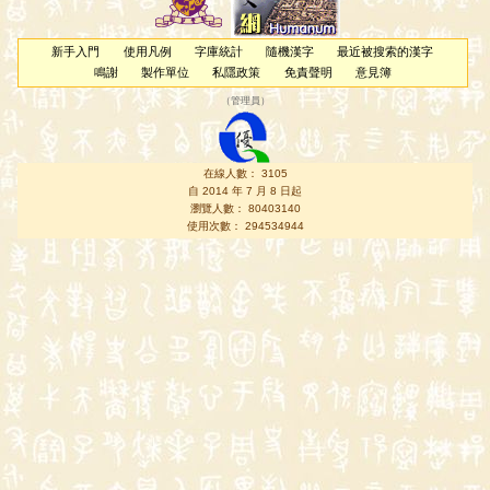
新手入門
使用凡例
字庫統計
隨機漢字
最近被搜索的漢字
鳴謝
製作單位
私隱政策
免責聲明
意見簿
（
管理員
）
在線人數： 3105
自 2014 年 7 月 8 日起
瀏覽人數： 80403140
使用次數： 294534944