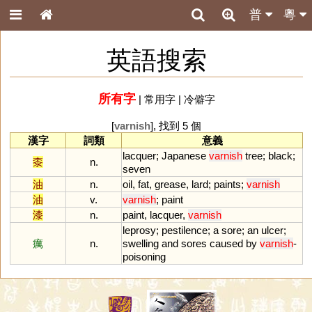
普
粵
英語搜索
所有字
|
常用字
|
冷僻字
[
varnish
], 找到 5 個
漢字
詞類
意義
lacquer
;
Japanese
varnish
tree
;
black
;
桼
n.
seven
油
n.
oil
,
fat
,
grease
,
lard
;
paints
;
varnish
油
v.
varnish
;
paint
漆
n.
paint
,
lacquer
,
varnish
leprosy
;
pestilence
;
a
sore
;
an
ulcer
;
癘
n.
swelling
and
sores
caused
by
varnish
-
poisoning