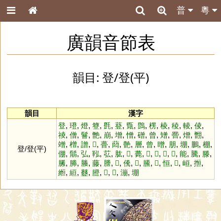
普
粵
廣韻音節表
韻目: 登/登(平)
韻目
漢字
登
,
璒
,
燈
,
簦
,
㲪
,
䔲
,
㽅
,
䳾
,
楞
,
棱
,
稜
,
輘
,
倰
,
祾
,
僧
,
鬙
,
䒏
,
崩
,
增
,
憎
,
磳
,
曾
,
矰
,
罾
,
熷
,
䎖
,
竲
,
橧
,
譄
,
𦼏
,
瞢
,
蕄
,
䒐
,
層
,
曾
,
䁬
,
朋
,
堋
,
鵬
,
棚
,
登/登(平)
倗
,
鬅
,
弘
,
鞃
,
苰
,
肱
,
𩉦
,
薨
,
𠐿
,
𩖉
,
𩙛
,
𤃫
,
能
,
騰
,
滕
,
縢
,
幐
,
螣
,
藤
,
謄
,
𧈜
,
儯
,
𤻴
,
鰧
,
𥉋
,
恒
,
𢛢
,
峘
,
搄
,
縆
,
絙
,
鼟
,
膯
,
𤃶
,
𧰥
,
漰
,
堋