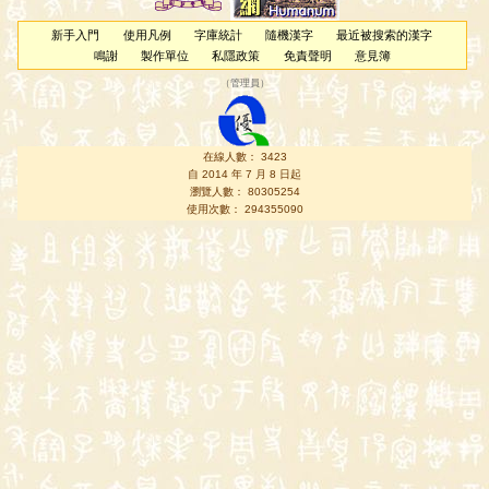
新手入門
使用凡例
字庫統計
隨機漢字
最近被搜索的漢字
鳴謝
製作單位
私隱政策
免責聲明
意見簿
（
管理員
）
在線人數： 3423
自 2014 年 7 月 8 日起
瀏覽人數： 80305254
使用次數： 294355090