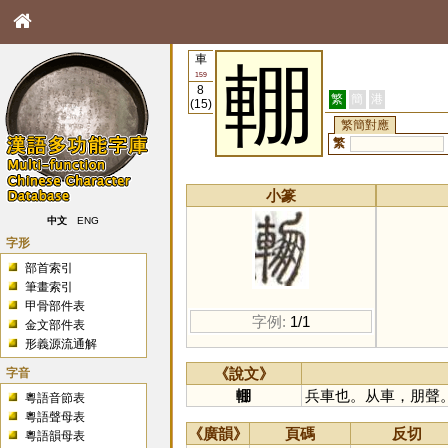
車
輣
159
8
繁
簡
港
(15)
繁簡對應
繁
小篆
中文
ENG
字形
部首索引
筆畫索引
甲骨部件表
字例:
1/1
金文部件表
形義源流通解
字音
《說文》
輣
兵車也。从車，朋聲
粵語音節表
粵語聲母表
《廣韻》
頁碼
反切
粵語韻母表