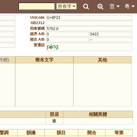
普
粵
Unicode
U+8F23
GB2312
四角號碼
5702.0
頻序 A/B
0
5422
頻次 A/B
0
--
普通話
p
ng
件樹)
簡帛文字
其他
部居
相關異體
車
聲調
韻攝
韻目
開合
等第