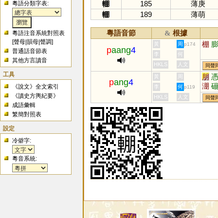
輣
185
薄庚
粵語分類字表:
輣
189
薄萌
粵語音節
根據
&
粵語注音系統對照表
[
聲母
|
韻母
|
聲調
]
棚
黃
周
p174
p
aang
4
普通話音節表
李
何
其他方言讀音
HKLS
人文
同聲
工具
朋
黃
周
p
ang
4
淜
《說文》全文索引
李
何
p119
《讀史方輿紀要》
HKLS
人文
同聲
成語彙輯
繁簡對照表
設定
冷僻字:
粵音系統: