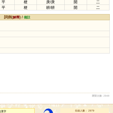
平
梗
庚
/
庚
開
二
平
梗
耕
/
耕
開
二
詞例(
) /
解釋
備註
瀏覽次數: 2948
在線人數： 2979
的漢字