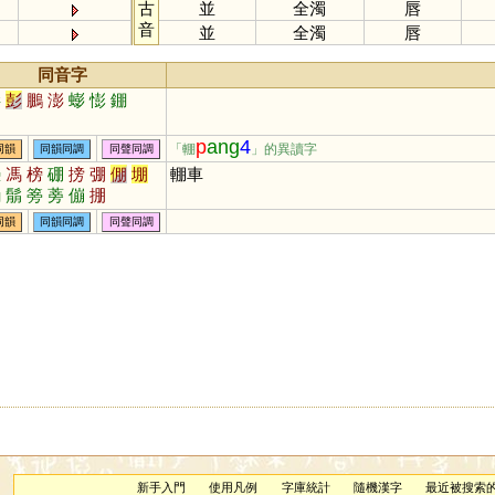
古
並
全濁
唇
音
並
全濁
唇
同音字
膨
彭
鵬
澎
蟛
憉
錋
p
ang
4
「輣
」的異讀字
同韻
同韻同調
同聲同調
憑
馮
榜
硼
搒
弸
倗
堋
輣車
磞
鬅
篣
蒡
傰
掤
同韻
同韻同調
同聲同調
新手入門
使用凡例
字庫統計
隨機漢字
最近被搜索