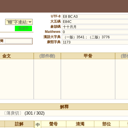
UTF-8
E8 BC A3
大五碼
E84C
倉頡碼
十十月月
異讀字
Matthews
0
漢語大字典
（一版）3541；（二版）3776
簡
康熙字典
1173
金文
(部件樹)
甲骨
(部
解釋
。
〔薄庚切〕
(301 / 302)
註解
聲母
清濁
部位
中