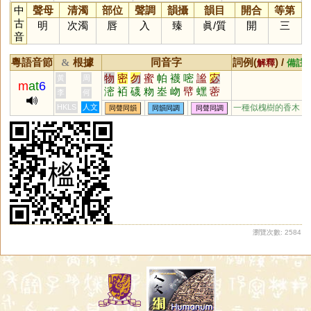
中
聲母
清濁
部位
聲調
韻攝
韻目
開合
等第
古
明
次濁
唇
入
臻
眞
/
質
開
三
音
粵語音節
根據
同音字
詞例(
) /
&
解釋
備註
物
密
勿
蜜
帕
襪
嘧
謐
宓
黃
周
m
at
6
滵
袹
礣
粅
峚
岉
幦
蟔
蔤
李
何
芴
沕
HKLS
人文
一種似槐樹的香木
同聲同韻
同韻同調
同聲同調
瀏覽次數: 2584