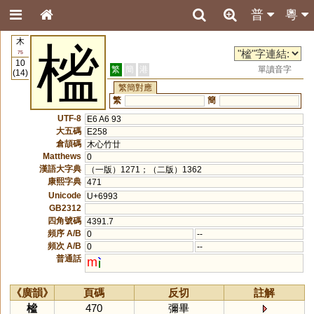
普
粵
木
榓
75
10
繁
簡
港
單讀音字
(14)
繁簡對應
繁
簡
UTF-8
E6 A6 93
大五碼
E258
倉頡碼
木心竹廿
Matthews
0
漢語大字典
（一版）1271；（二版）1362
康熙字典
471
Unicode
U+6993
GB2312
四角號碼
4391.7
頻序 A/B
0
--
頻次 A/B
0
--
普通話
m
《廣韻》
頁碼
反切
註解
榓
470
彌畢