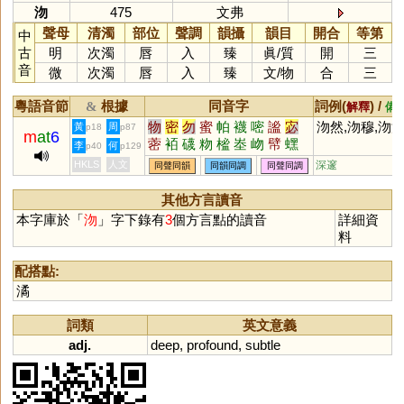
沕
475
文弗
聲母
清濁
部位
聲調
韻攝
韻目
開合
等第
中
古
明
次濁
唇
入
臻
眞
/
質
開
三
音
微
次濁
唇
入
臻
文
/
物
合
三
粵語音節
根據
同音字
詞例(
) /
&
解釋
備
物
密
勿
蜜
帕
襪
嘧
謐
宓
沕然,沕穆,沕
黃
周
p18
p87
m
at
6
蔤
袹
礣
粅
榓
峚
岉
幦
蟔
李
何
p40
p129
滵
芴
HKLS
人文
深邃
同聲同韻
同韻同調
同聲同調
其他方言讀音
本字庫於「
沕
」字下錄有
3
個方言點的讀音
詳細資
料
配搭點:
潏
詞類
英文意義
adj.
deep
,
profound
,
subtle