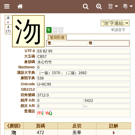
普
粵
水
沕
85
4
繁
簡
港
單讀音字
(7)
繁簡對應
繁
簡
UTF-8
E6 B2 95
大五碼
CB57
倉頡碼
水心竹竹
Matthews
0
漢語大字典
（一版）1570；（二版）1682
康熙字典
539
Unicode
U+6C95
GB2312
四角號碼
3712.0
頻序 A/B
0
5422
頻次 A/B
0
--
普通話
m
w
《廣韻》
頁碼
反切
註解
沕
472
美畢