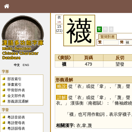
衣
襪
145
15
繁
簡
港
(21)
繁簡對應
繁
簡
袜
《廣韻》
頁碼
反切
襪
479
望發
中文
ENG
字形
部首索引
形義通解
筆畫索引
略說:
從「
衣
」或從「
韋
」，「
蔑
」聲
甲骨部件表
金文部件表
詳解:
從「
衣
」或從「
韋
」，「
蔑
」聲
形義源流通解
衣。」 漢張衡〈南都賦〉：「脩袖繚
字音
「
襪
」也可用作動詞，表示穿襪子
粵語音節表
粵語聲母表
相關漢字:
衣
,
韋
,
蔑
粵語韻母表