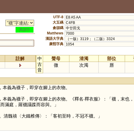
UTF-8
E8 A5 AA
大五碼
C4FB
倉頡碼
中廿田戈
異讀字
Matthews
7000
漢語大字典
（一版）3119；（二版）3324
康熙字典
1054
註解
中
聲母
清濁
部位
古
微
次濁
唇
音
，本義為襪子，即穿在腳上的衣物。
，本義為襪子，即穿在腳上的衣物。《釋名‧釋衣服》：「襪，末也，
繞而滿庭，羅襪躡蹀而容與。」
。清魏禧〈大鐵椎傳〉：「客初至時，不冠不襪。」