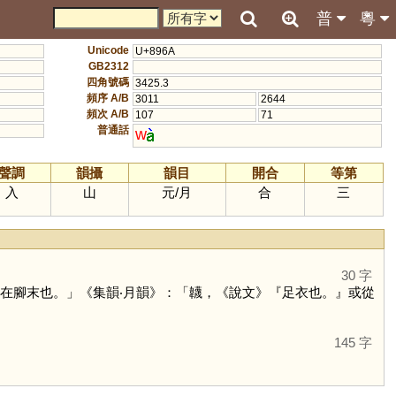
普
粵
Unicode
U+896A
GB2312
四角號碼
3425.3
頻序 A/B
3011
2644
頻次 A/B
107
71
普通話
w
聲調
韻攝
韻目
開合
等第
入
山
元
/
月
合
三
30 字
在腳末也。」《集韻‧月韻》：「韤，《說文》『足衣也。』或從
145 字