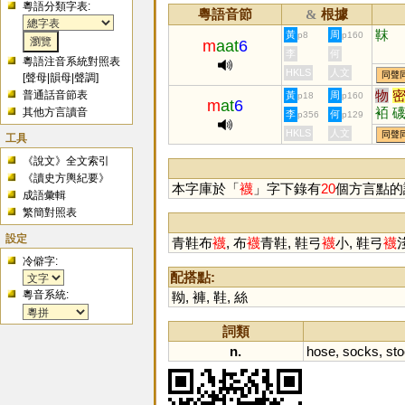
粵語分類字表:
粵語音節
根據
&
靺
黃
周
p8
p160
m
aat
6
李
何
粵語注音系統對照表
HKLS
人文
同聲
[
聲母
|
韻母
|
聲調
]
物
普通話音節表
黃
周
p18
p160
m
at
6
袹
其他方言讀音
李
何
p356
p129
芴
HKLS
人文
同聲
工具
《說文》全文索引
《讀史方輿紀要》
本字庫於「
襪
」字下錄有
20
個方言點的
成語彙輯
繁簡對照表
設定
青鞋布
襪
, 布
襪
青鞋, 鞋弓
襪
小, 鞋弓
襪
冷僻字:
配搭點:
粵音系統:
靿
,
褲
,
鞋
,
絲
詞類
n.
hose
,
socks
,
sto