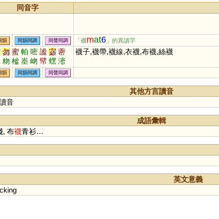
同音字
m
at
6
「襪
」的異讀字
同韻
同韻同調
同聲同調
密
勿
蜜
帕
嘧
謐
宓
蔤
襪子,襪帶,襪線,衣襪,布襪,絲襪
礣
粅
榓
峚
岉
幦
蟔
滵
沕
同韻
同韻同調
同聲同調
其他方言讀音
讀音
成語彙輯
淺, 布
襪
青衫…
英文意義
cking