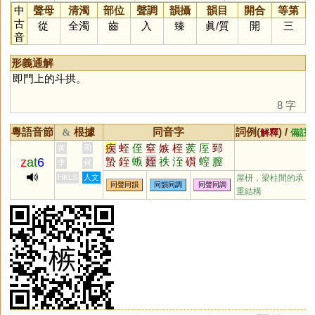
中
聲母
清濁
部位
聲調
韻攝
韻目
開合
等第
古
從
全濁
齒
入
臻
眞
/
質
開
三
音
形義通解
即門上的斗拱。
8 字
粵語音節
根據
同音字
詞例(
) /
&
解釋
備註
疾
蛭
侄
窒
嫉
桎
蒺
厔
郅
黃
周
z
at
6
蟄
銍
螏
姪
祑
洷
礩
螲
膣
李
何
庢
挃
秷
HKLS
人文
屋枅，梁柱間的承
同聲同韻
同韻同調
同聲同調
重結構