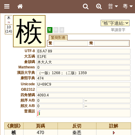
普
粵
木
槉
75
10
繁
簡
港
單讀音字
(14)
繁簡對應
繁
簡
UTF-8
E6 A7 89
大五碼
E1FE
倉頡碼
木大人大
Matthews
0
漢語大字典
（一版）1268；（二版）1359
康熙字典
474
Unicode
U+69C9
GB2312
四角號碼
4093.4
頻序 A/B
0
--
頻次 A/B
0
--
普通話
j
《廣韻》
頁碼
反切
註解
槉
470
秦悉