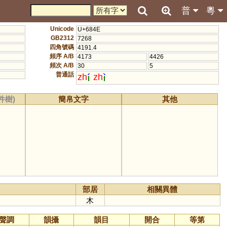
普
粵
Unicode
U+684E
GB2312
7268
四角號碼
4191.4
頻序 A/B
4173
4426
頻次 A/B
30
5
普通話
zh
zh
件樹)
簡帛文字
其他
部居
相關異體
木
聲調
韻攝
韻目
開合
等第