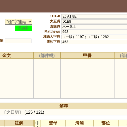
UTF-8
E6 A1 8E
大五碼
D1E8
倉頡碼
木一戈土
異讀字
Matthews
993
漢語大字典
（一版）1197；（二版）1282
簡
康熙字典
453
金文
(部件樹)
甲骨
(部
解釋
。
〔之日切〕
(125 / 121)
註解
中
聲母
清濁
部位