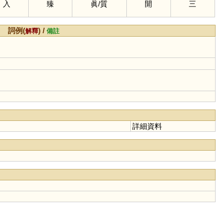
入
臻
眞
/
質
開
三
詞例(
) /
解釋
備註
詳細資料