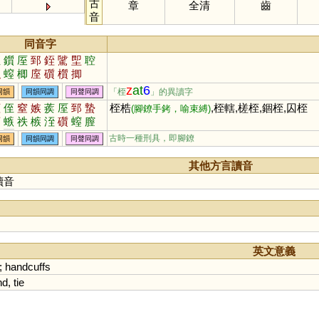
古
章
全清
齒
音
同音字
侄
鑕
厔
郅
銍
騭
堲
聜
枳
螲
楖
庢
礩
櫍
揤
z
at
6
「桎
」的異讀字
同韻
同韻同調
同聲同調
蛭
侄
窒
嫉
蒺
厔
郅
蟄
桎梏
,桎轄,槎桎,錮桎,囚桎
(腳鐐手銬，喻束縛)
庢
螏
祑
槉
洷
礩
螲
膣
挃
姪
古時一種刑具，即腳鐐
同韻
同韻同調
同聲同調
其他方言讀音
讀音
英文意義
;
handcuffs
nd
,
tie