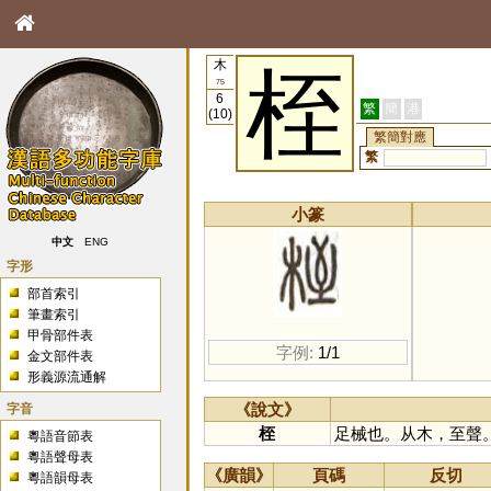
木
桎
75
6
繁
簡
港
(10)
繁簡對應
繁
小篆
中文
ENG
字形
部首索引
筆畫索引
甲骨部件表
字例:
1/1
金文部件表
形義源流通解
字音
《說文》
桎
足械也。从木，至聲
粵語音節表
粵語聲母表
《廣韻》
頁碼
反切
粵語韻母表