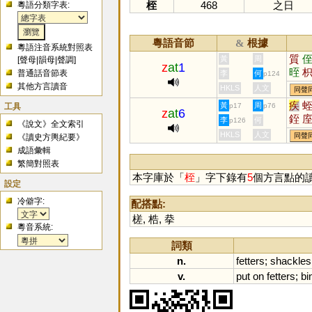
桎
468
之日
粵語分類字表:
粵語音節
根據
&
粵語注音系統對照表
質
黃
周
[
聲母
|
韻母
|
聲調
]
z
at
1
晊
普通話音節表
李
何
p124
其他方言讀音
HKLS
人文
同聲
疾
工具
黃
周
p17
p76
z
at
6
銍
李
何
p126
《說文》全文索引
秷
HKLS
人文
同聲
《讀史方輿紀要》
成語彙輯
繁簡對照表
本字庫於「
桎
」字下錄有
5
個方言點的
設定
冷僻字:
配搭點:
槎
,
梏
,
拲
粵音系統:
詞類
n.
fetters
;
shackles
v.
put
on
fetters
;
bi