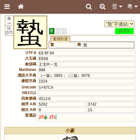
普
粵
虫
蟄
142
11
繁
簡
港
異讀字
(17)
繁簡對應
繁
簡
蛰
UTF-8
E8 9F 84
大五碼
EE68
倉頡碼
土戈中一戈
Matthews
998
漢語大字典
（一版）2883；（二版）3078
康熙字典
1024
Unicode
U+87C4
GB2312
四角號碼
4513.6
頻序 A/B
5262
3742
頻次 A/B
9
15
普通話
zh
zh
小篆