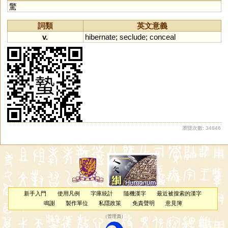
驚
詞類
英文意義
v.
hibernate
;
seclude
;
conceal
瀏覽次數: 34846
新手入門
使用凡例
字庫統計
隨機漢字
最近被搜索的漢字
鳴謝
製作單位
私隱政策
免責聲明
意見簿
（
管理員
）