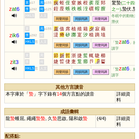
疾
蛭
侄
窒
嫉
桎
蒺
厔
郅
驚蟄
黃
周
(二十四節
p17
p155
z
at
6
銍
庢
螏
祑
槉
洷
礩
螲
膣
,蟄伏,蟄
之一)
李
何
p292
p125
秷
挃
姪
居,蟄獸,蟄雷
HKLS
人文
冬眠中的動物;隱
同聲同韻
同韻同調
同聲同調
潛伏
直
值
席
植
殖
籍
夕
寂
藉
黃
周
p155
湜
瘠
矽
躑
寔
汐
稙
蹢
埴
z
ik
6
李
何
p292
葃
庴
塉
潪
釸
膌
堲
蓆
躤
z
at
6
HKLS
人文
范
「蟄
」的
同聲同韻
同韻同調
同聲同調
褯
穸
耤
漃
犆
讀字
節
折
哲
浙
捷
蜇
輒
睫
櫛
黃
周
婕
晢
倢
疌
踅
癤
卪
卩
硩
z
it
3
李
何
砓
擳
幯
尐
瀄
楶
淛
悊
扻
z
at
6
HKLS
人文
范
「蟄
」的
同聲同韻
同韻同調
同聲同調
岊
讀字
其他方言讀音
本字庫於「
蟄
」字下錄有
14
個方言點的讀音
詳細資
料
成語彙輯
龍
蟄
蠖屈, 繩繩
蟄
蟄
, 久
蟄
思啟, 陽和啟
蟄
(4/4)
詳細資
料
配搭點: