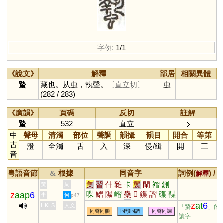
字例:
1/1
《說文》
解釋
部居
相關異體
蟄
藏也。从虫，執聲。
〔直立切〕
虫
(282 / 283)
《廣韻》
頁碼
反切
註解
蟄
532
直立
中
聲母
清濁
部位
聲調
韻攝
韻目
開合
等第
古
澄
全濁
舌
入
深
侵
/
緝
開
三
音
粵語音節
根據
同音字
詞例(
) /
&
解釋
集
習
什
雜
卡
襲
閘
褶
鍘
黃
周
喋
鰼
隰
嶍
雧
𠓛
鏶
謵
磼
鞢
z
aap
6
李
何
p47
騽
槢
飁
鈒
雥
霅
z
at
6
HKLS
人文
「蟄
」的
同聲同韻
同韻同調
同聲同調
讀字