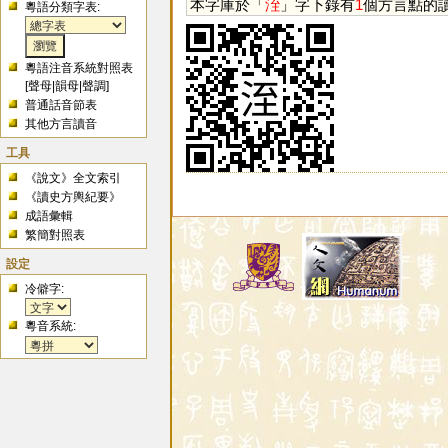
本字庫於「
洷
」字下錄有
1
個方言點的
粵語分類字表:
粵語注音系統對照表
[
聲母
|
韻母
|
聲調
]
普通話音節表
其他方言讀音
工具
《說文》全文索引
《讀史方輿紀要》
成語彙輯
繁簡對照表
設定
冷僻字:
粵音系統: