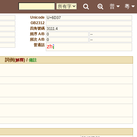
普
粵
Unicode
U+6D37
GB2312
四角號碼
3111.4
頻序 A/B
0
--
頻次 A/B
0
--
普通話
zh
詞例(
) /
解釋
備註