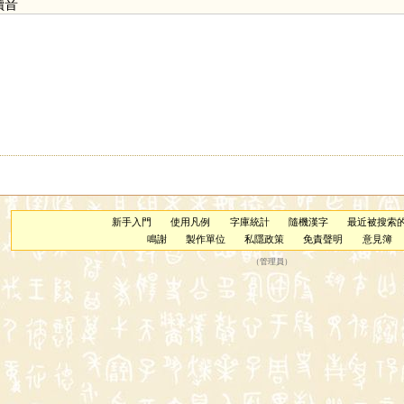
讀音
新手入門
使用凡例
字庫統計
隨機漢字
最近被搜索
鳴謝
製作單位
私隱政策
免責聲明
意見簿
（
管理員
）