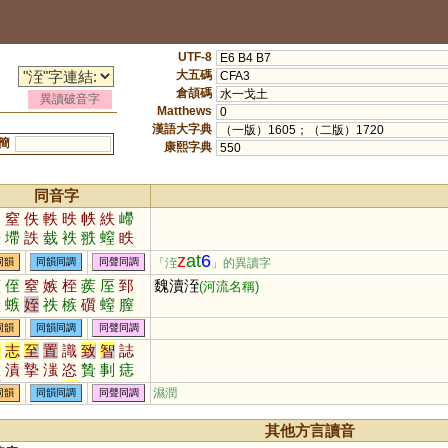
UTF-8
E6 B4 B7
大五碼
CFA3
倉頡碼
水一戈土
異讀破音字
Matthews
0
漢語大字典
（一版）1605；（二版）1720
簡
康熙字典
550
同音字
迭
窒
佚
軼
昳
帙
紩
嵽
柣
墆
詄
臷
袟
翐
螲
眣
苵
峌
垤
咥
胅
絰
镻
z
at
6
「洷
」的異讀字
同韻
同韻同調
同聲同調
蛭
侄
窒
嫉
桎
蒺
厔
郅
魏瀆洷
(河流名稱)
銍
螏
姪
祑
槉
礩
螲
膣
挃
秷
同韻
同韻同調
同聲同調
知
志
至
置
識
致
智
誌
緻
漬
摯
滍
恣
贄
剚
痣
兕
鷙
躓
忮
疐
觶
輊
懫
濕潤
同韻
同韻同調
同聲同調
駤
鋕
礩
寘
騺
胾
倳
潪
覟
跮
其他方言讀音