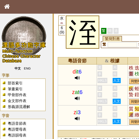
水
洷
85
6
繁
簡
港
(9)
繁簡對應
繁
粵語音節
根據
&
秩
黃
周
中文
ENG
d
it
6
耋
李
何
字形
瓞
HKLS
人文
同聲
部首索引
疾
黃
周
筆畫索引
z
at
6
蟄
甲骨部件表
李
何
庢
金文部件表
HKLS
人文
同聲
形義源流通解
質
黃
周
z
i
3
遲
李
何
字音
胔
HKLS
人文
同聲
粵語音節表
懥
粵語聲母表
伿
粵語韻母表