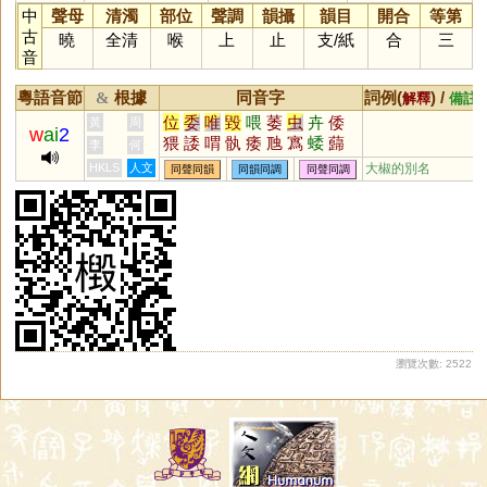
中
聲母
清濁
部位
聲調
韻攝
韻目
開合
等第
古
曉
全清
喉
上
止
支
/
紙
合
三
音
粵語音節
根據
同音字
詞例(
) /
&
解釋
備註
位
委
唯
毀
喂
萎
虫
卉
倭
黃
周
w
ai
2
猥
諉
喟
骫
痿
虺
寪
蜲
蘬
李
何
芔
壝
薳
毇
蜼
蒍
腲
廆
崣
HKLS
人文
大椒的別名
同聲同韻
同韻同調
同聲同調
譭
燬
瀏覽次數: 2522