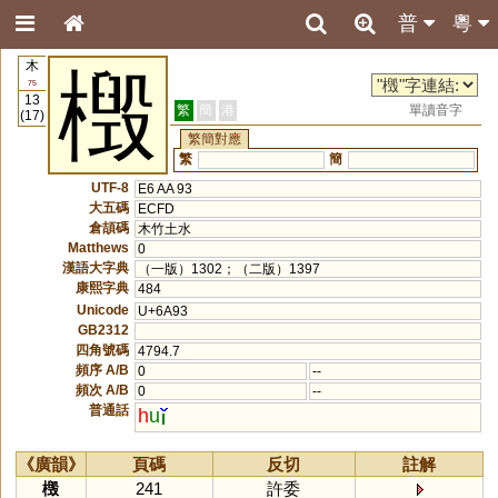
普
粵
木
檓
75
13
繁
簡
港
單讀音字
(17)
繁簡對應
繁
簡
UTF-8
E6 AA 93
大五碼
ECFD
倉頡碼
木竹土水
Matthews
0
漢語大字典
（一版）1302；（二版）1397
康熙字典
484
Unicode
U+6A93
GB2312
四角號碼
4794.7
頻序 A/B
0
--
頻次 A/B
0
--
普通話
h
u
《廣韻》
頁碼
反切
註解
檓
241
許委