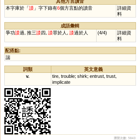
其他方言讀音
本字庫於「
諉
」字下錄有
6
個方言點的讀音
詳細資
料
成語彙輯
爭功
諉
過, 推三
諉
四,
諉
罪於人,
諉
過於人
(4/4)
詳細資
料
配搭點:
諯
詞類
英文意義
v.
tire
,
trouble
;
shirk
;
entrust
,
trust
,
implicate
瀏覽次數: 5843