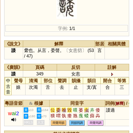
字例:
1/1
《說文》
解釋
部居
相關異體
諉
纍也。从言，委聲。
〔女恚切〕
(53
言
/ 47)
《廣韻》
頁碼
反切
註解
諉
349
女恚
中
聲母
清濁
部位
聲調
韻攝
韻目
開合
等第
古
娘
次濁
舌
去
止
支
/
寘
合
三
音
粵語音節
根據
同音字
詞例(
) /
&
解釋
備
位
委
唯
毀
喂
萎
虫
卉
倭
諉過
黃
周
p10
p164
w
ai
2
猥
喟
骫
痿
虺
廆
蜲
蘬
芔
李
何
p180
p70
檓
壝
薳
毇
蜼
蒍
腲
寪
崣
HKLS
人文
同聲同韻
同韻同調
同聲同調
譭
燬