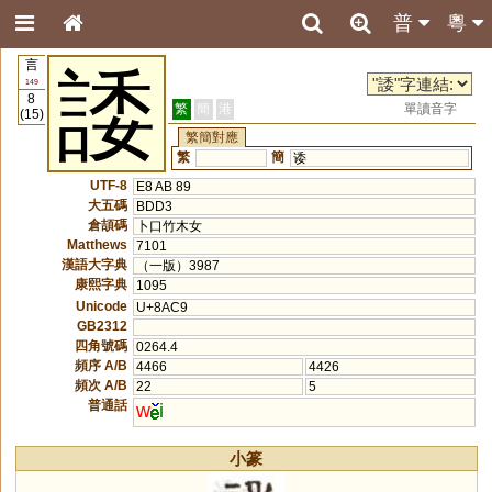
普
粵
言
諉
149
8
繁
簡
港
單讀音字
(15)
繁簡對應
繁
簡
诿
UTF-8
E8 AB 89
大五碼
BDD3
倉頡碼
卜口竹木女
Matthews
7101
漢語大字典
（一版）3987
康熙字典
1095
Unicode
U+8AC9
GB2312
四角號碼
0264.4
頻序 A/B
4466
4426
頻次 A/B
22
5
普通話
w
i
小篆