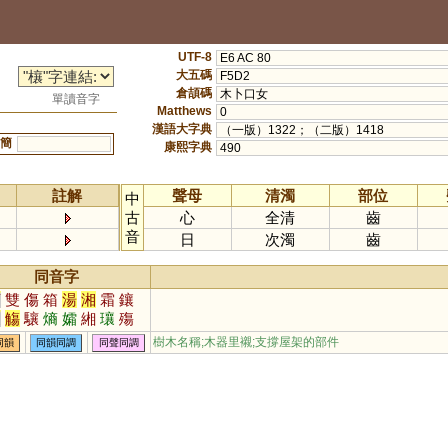
UTF-8
E6 AC 80
大五碼
F5D2
倉頡碼
木卜口女
單讀音字
Matthews
0
漢語大字典
（一版）1322；（二版）1418
簡
康熙字典
490
註解
聲母
清濁
部位
中
古
心
全清
齒
音
日
次濁
齒
同音字
商
雙
傷
箱
湯
湘
霜
鑲
襄
觴
驤
熵
孀
緗
瓖
殤
礵
葙
孇
漡
灀
謪
驦
艭
樹木名稱;木器里襯;支撐屋架的部件
同韻
同韻同調
同聲同調
鷞
鬺
忀
勷
蔏
愓