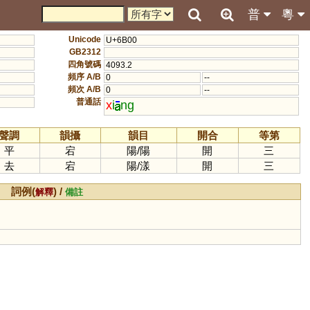
普
粵
Unicode
U+6B00
GB2312
四角號碼
4093.2
頻序 A/B
0
--
頻次 A/B
0
--
普通話
x
i
ng
聲調
韻攝
韻目
開合
等第
平
宕
陽
/
陽
開
三
去
宕
陽
/
漾
開
三
詞例(
) /
解釋
備註