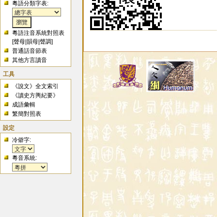
粵語分類字表:
粵語注音系統對照表
[
聲母
|
韻母
|
聲調
]
普通話音節表
其他方言讀音
工具
《說文》全文索引
《讀史方輿紀要》
成語彙輯
繁簡對照表
設定
冷僻字:
粵音系統: