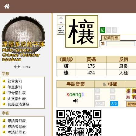
木
欀
75
17
繁
簡
港
(21)
繁簡對應
繁
《廣韻》
頁碼
反切
欀
175
息良
中文
ENG
欀
424
人樣
字形
部首索引
粵語音節
根據
&
筆畫索引
相
黃
周
甲骨部件表
s
oeng
1
廂
李
何
金文部件表
瀧
HKLS
人文
形義源流通解
同聲
纕
字音
粵語音節表
粵語聲母表
粵語韻母表