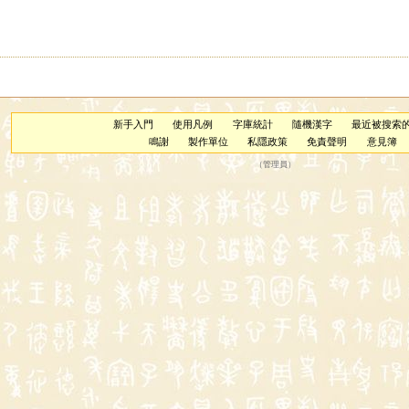
新手入門
使用凡例
字庫統計
隨機漢字
最近被搜索
鳴謝
製作單位
私隱政策
免責聲明
意見簿
（
管理員
）