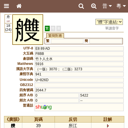
普
粵
舟
艭
137
18
繁
簡
港
單讀音字
(24)
繁簡對應
繁
簡
UTF-8
E8 89 AD
大五碼
F8BB
倉頡碼
竹卜人土水
Matthews
5916
漢語大字典
（一版）3070；（二版）3273
康熙字典
941
Unicode
U+826D
GB2312
四角號碼
2044.7
頻序 A/B
0
5422
頻次 A/B
0
--
普通話
sh
u
ng
《廣韻》
頁碼
反切
註解
艭
39
所江