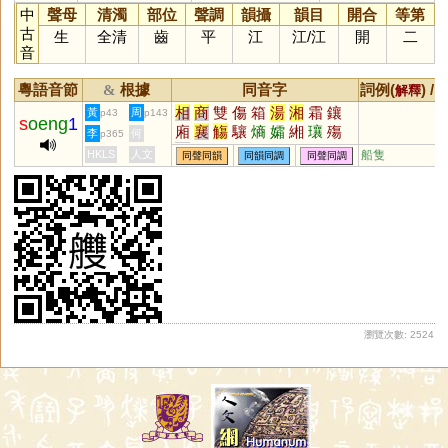
中
聲母
清濁
部位
聲調
韻攝
韻目
開合
等第
古
生
全清
齒
平
江
江
/
江
開
二
音
粵語音節
根據
同音字
詞例(
) /
&
解釋
相
商
雙
傷
箱
湯
湘
霜
鑲
黃
周
p43
p143
s
oeng
1
廂
襄
觴
驤
熵
孀
緗
瓖
殤
李
何
p365
瀧
礵
葙
欀
孇
漡
灀
謪
驦
HKLS
人文
船隻
同聲同韻
同韻同調
同聲同調
纕
鷞
鬺
忀
勷
蔏
愓
瀏覽次數: 2524