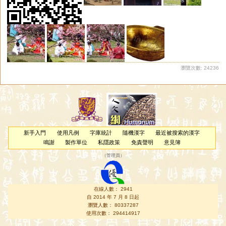
瀏覽次數: 24236
新手入門
使用凡例
字庫統計
隨機漢字
最近被搜索的漢字
鳴謝
製作單位
私隱政策
免責聲明
意見簿
（
管理員
）
在線人數： 2941
自 2014 年 7 月 8 日起
瀏覽人數： 80337287
使用次數： 294414917