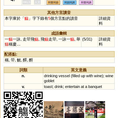
礵
艭
葙
愓
蔏
勷
忀
鬺
鷞
斝飛觴,觴豆
HKLS
人文
同聲同韻
同韻同調
同聲同調
纕
驦
謪
灀
漡
孇
欀
杯與食器。喻
,侑觴
食)
(勸酒)
其他方言讀音
萸觴
(重陽宴飲
本字庫於「
觴
」字下錄有
5
個方言點的讀音
詳細資
料
成語彙輯
一
觴
一詠, 走斝飛
觴
, 飛
觴
走斝, 一詠一
觴
, 舉
(5/31)
詳細資
觴
稱慶…
料
配搭點:
稱
,
斝
,
觥
,
醳
,
酹
詞類
英文意義
n.
drinking
vessel
(
filled
up
with
wine
);
wine
goblet
v.
toast
;
drink
;
entertain
at
a
banquet