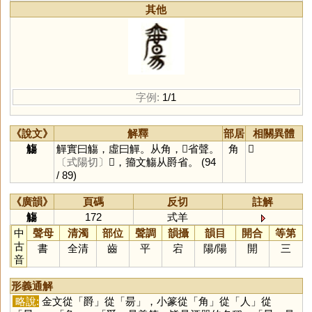
其他
字例:
1/1
《說文》
解釋
部居
相關異體
觴
觶實曰觴，虛曰觶。从角，𥏻省聲。
角
𣝻
〔式陽切〕
𣝻，籀文觴从爵省。
(94
/ 89)
《廣韻》
頁碼
反切
註解
觴
172
式羊
中
聲母
清濁
部位
聲調
韻攝
韻目
開合
等第
古
書
全清
齒
平
宕
陽
/
陽
開
三
音
形義通解
略說:
金文從「
爵
」從「
昜
」，小篆從「
角
」從「
人
」從