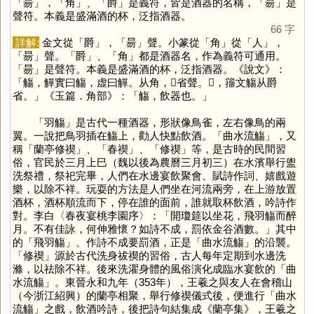
「
昜
」，「
角
」、「
爵
」是義符，皆是酒器的名稱，「
昜
」是
聲符。本義是盛滿酒的杯，泛指酒器。
66 字
詳解:
金文從「
爵
」，「
昜
」聲。小篆從「
角
」從「
人
」，
「
昜
」聲。「
爵
」、「
角
」都是酒器名，作為義符可通用。
「
昜
」是聲符。本義是盛滿酒的杯，泛指酒器。《說文》：
「觴，觶實曰觴，虚曰觶。从角，𥏻省聲。𣝻，籒文觴从爵
省。」《玉篇．角部》：「觴，飲器也。」
「羽觴」是古代一種酒器，形狀像鳥雀，左右像鳥的兩
翼。一說把鳥羽插在觴上，勸人快點飲酒。「曲水流觴」，又
稱「蘭亭修禊」、「春禊」、「修禊」等，是古時的民間習
俗，官民於三月上巳（魏以後為農曆三月初三）在水濱舉行盥
洗祭禮，祭祀完畢，人們在水邊宴飲聚會、賦詩作詞、嬉戲遊
樂，以除不祥。玩耍的方法是人們坐在河流兩旁，在上游放置
酒杯，酒杯順流而下，停在誰的面前，誰就取杯飲酒，吟詩作
對。李白〈春夜宴桃李園序〉：「開瓊筵以坐花，飛羽觴而醉
月。不有佳詠，何伸雅懷？如詩不成，罰依金谷酒數。」其中
的「飛羽觴」、作詩不成要罰酒，正是「曲水流觴」的沿襲。
「修禊」源於古代洗身祓禊的習俗，古人每年定期到水邊洗
滌，以祛除不祥。後來洗濯身體的風俗演化成臨水宴飲的「曲
水流觴」。東晉永和九年（353年），王羲之與友人在會稽山
（今浙江紹興）的蘭亭相聚，舉行修禊儀式後，便進行「曲水
流觴」之戲，飲酒吟詩，後把詩句結集成《蘭亭集》，王羲之