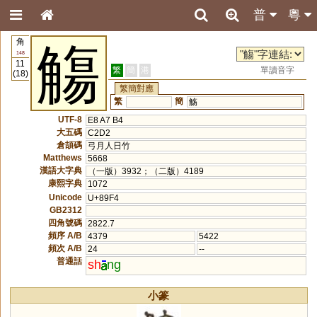
普
粵
角
觴
148
11
繁
簡
港
單讀音字
(18)
繁簡對應
繁
簡
觞
UTF-8
E8 A7 B4
大五碼
C2D2
倉頡碼
弓月人日竹
Matthews
5668
漢語大字典
（一版）3932；（二版）4189
康熙字典
1072
Unicode
U+89F4
GB2312
四角號碼
2822.7
頻序 A/B
4379
5422
頻次 A/B
24
--
普通話
sh
ng
小篆