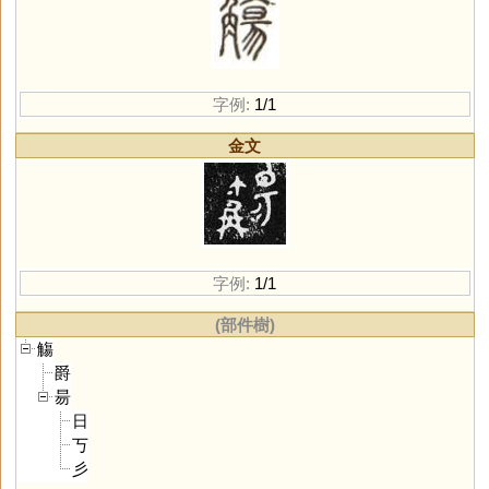
字例:
1/1
金文
字例:
1/1
(部件樹)
觴
爵
昜
日
丂
彡