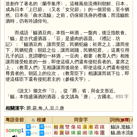
並創作了著名的〈蘭亭集序〉。這種風俗流傳到朝鮮、日本，
成為日本「上巳節」（又名「女兒節」）的一個習俗，至今猶
然。日本在「曲水流觴」之前，仍保留洗身的禮儀，而流觴飲
酒時，仍有吟誦俳句。
而成語「觴酒豆肉」本指一杯酒，一盤肉，後泛指飲食。
「
觴
」是古代盛酒器，「
豆
」是盛肉的器皿。《禮記．坊
記》：「觴酒豆肉，讓而受惡，民猶犯齒；衽席之上，讓而坐
下，民猶犯貴；朝廷之位，讓而就賤，民猶犯君。」這裏引用
孔子的話，意謂哪怕一杯酒，一豆肉，都要（教育人們）相推
讓而接受較差的一份，即使這樣人們還有侵犯長者的。宴席之
上，（教育人們）互相謙讓而後就坐，即使這樣人們還有侵犯
尊貴者的。朝廷上的位次，（教育臣下）相謙讓而就下位，即
使這樣臣下還有侵犯君主的（參楊天宇）。
《說文》籀文作「
𣝻
」，從「
爵
」省，與金文形近。
「
觴
」本指盛滿酒的酒器，金文讀為「
唐
」，古國名。
893 字
相關漢字:
爵
,
昜
,
角
,
人
,
豆
,
𣝻
,
唐
粵語音節
根據
同音字
詞例(
) /
&
解釋
相
商
雙
傷
箱
湯
湘
霜
鑲
觴詠,濫觴,羽
黃
周
p43
p162
s
oeng
1
廂
襄
驤
熵
孀
緗
瓖
殤
瀧
觴,曲水流觴,
李
何
p232
p317