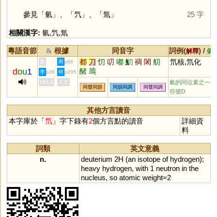
參見「
氫
」、「
氕
」、「
氚
」
25 字
相關漢字:
氫
,
氕
,
氚
粵語音節
根據
同音字
詞例(
) /
&
解釋
備
都
刀
忉
叨
嘟
魛
裯
闍
舠
氘核,氘化
黃
周
p86
d
ou
1
醏
鳭
李
何
p39
p235
HKLS
人文
氫的同位素之一，
同聲同韻
同韻同調
同聲同調
符號D
其他方言讀音
本字庫於「
氘
」字下錄有
2
個方言點的讀音
詳細資
料
詞類
英文意義
n.
deuterium
2H
(
an
isotope
of
hydrogen
);
heavy
hydrogen
,
with
1
neutron
in
the
nucleus
,
so
atomic
weight
=
2