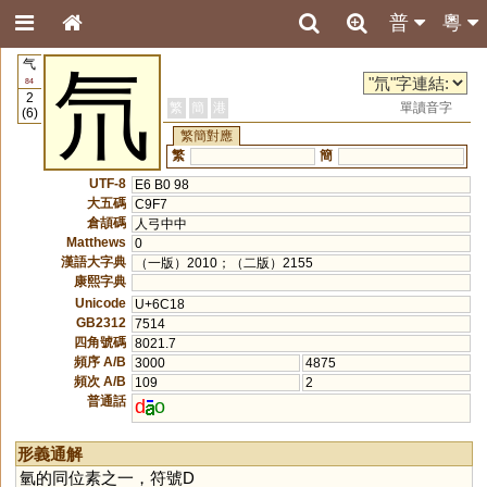
普
粵
气
氘
84
2
繁
簡
港
單讀音字
(6)
繁簡對應
繁
簡
UTF-8
E6 B0 98
大五碼
C9F7
倉頡碼
人弓中中
Matthews
0
漢語大字典
（一版）2010；（二版）2155
康熙字典
Unicode
U+6C18
GB2312
7514
四角號碼
8021.7
頻序 A/B
3000
4875
頻次 A/B
109
2
普通話
d
o
形義通解
氫的同位素之一，符號D