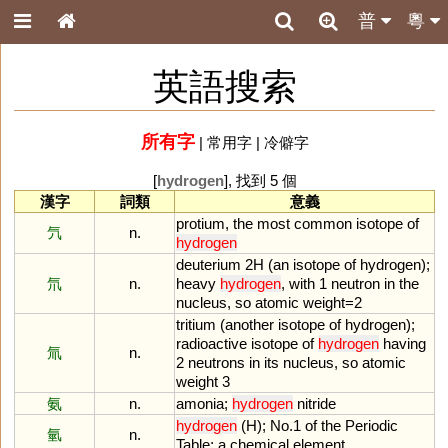
普
粵
英語搜索
所有字
|
常用字
|
冷僻字
[
hydrogen
], 找到 5 個
漢字
詞類
意義
protium
,
the
most
common
isotope
of
氕
n.
hydrogen
deuterium
2H
(
an
isotope
of
hydrogen
);
氘
n.
heavy
hydrogen
,
with
1
neutron
in
the
nucleus
,
so
atomic
weight
=
2
tritium
(
another
isotope
of
hydrogen
);
radioactive
isotope
of
hydrogen
having
氚
n.
2
neutrons
in
its
nucleus
,
so
atomic
weight
3
氨
n.
amonia
;
hydrogen
nitride
hydrogen
(
H
);
No
.
1
of
the
Periodic
氫
n.
Table
;
a
chemical
element