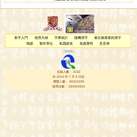
新手入門
使用凡例
字庫統計
隨機漢字
最近被搜索的漢字
鳴謝
製作單位
私隱政策
免責聲明
意見簿
（
管理員
）
在線人數： 3232
自 2014 年 7 月 8 日起
瀏覽人數： 80331558
使用次數： 294403920