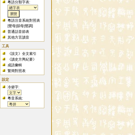
粵語分類字表:
粵語注音系統對照表
[
聲母
|
韻母
|
聲調
]
普通話音節表
其他方言讀音
工具
《說文》全文索引
《讀史方輿紀要》
成語彙輯
繁簡對照表
設定
冷僻字:
粵音系統: