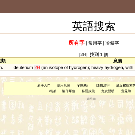
英語搜索
所有字
|
常用字
|
冷僻字
[
2H
], 找到 1 個
詞類
意義
n.
deuterium
2H
(
an
isotope
of
hydrogen
);
heavy
hydrogen
,
with
新手入門
使用凡例
字庫統計
隨機漢字
最近被搜索
鳴謝
製作單位
私隱政策
免責聲明
意見簿
（
管理員
）