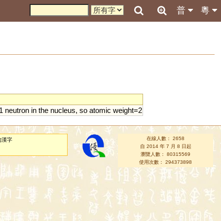
普
粵
1
neutron
in
the
nucleus
,
so
atomic
weight
=
2
在線人數： 2658
的漢字
自 2014 年 7 月 8 日起
瀏覽人數： 80315569
使用次數： 294373898