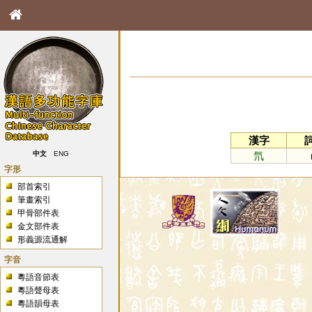
漢字
氘
中文
ENG
字形
部首索引
筆畫索引
甲骨部件表
金文部件表
形義源流通解
字音
粵語音節表
粵語聲母表
粵語韻母表